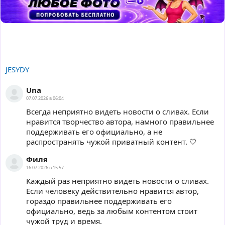
👍
👎
😂
😱
😡
😢
0
0
0
0
0
0
JESYDY
Una
07.07.2026 в 06:04
Всегда неприятно видеть новости о сливах. Если
нравится творчество автора, намного правильнее
поддерживать его официально, а не
распространять чужой приватный контент. 🤍
Филя
16.07.2026 в 15:57
Каждый раз неприятно видеть новости о сливах.
Если человеку действительно нравится автор,
гораздо правильнее поддерживать его
официально, ведь за любым контентом стоит
чужой труд и время.