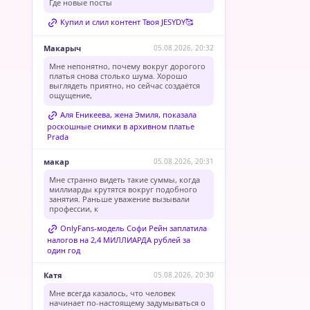
Где новые посты
Купил и слил контент Твоя JESYDY🥰
Макарыч
05.08.2026, 20:32
Мне непонятно, почему вокруг дорогого
платья снова столько шума. Хорошо
выглядеть приятно, но сейчас создаётся
ощущение,
Аля Еникеева, жена Эмиля, показала
роскошные снимки в архивном платье
Prada
макар
05.08.2026, 20:31
Мне странно видеть такие суммы, когда
миллиарды крутятся вокруг подобного
занятия. Раньше уважение вызывали
профессии, к
OnlyFans-модель Софи Рейн заплатила
налогов на 2,4 МИЛЛИАРДА рублей за
один год
Катя
05.08.2026, 20:30
Мне всегда казалось, что человек
начинает по-настоящему задумываться о