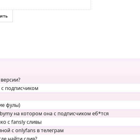
 версии?
н с подписчиком
ие фулы)
ubymy на котором она с подписчиком еб*тся
о с fansly сливы
ой с onlyfans в телеграм
де найти слив?