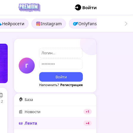
П
Войти
Нейросети
Instagram
OnlyFans
Boosty
Г
Войти
Напомнить?
Регистрация
🏠
База
2
📰
Новости
+1
📜
Лента
+4