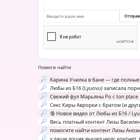
Помоги найти
Карина Училка в бане — где полные
Любы из Б16 (Lyuovu) записала пор
Свежий фул Марьяны Ро с ton place
Секс Киры Аврорки с братом (и друг
🔞
Новое видео от Любы из Б16 / Ly
Весь платный контент Лизы Василенк
помогите найти контент Лизы Анохин
у даши дошик вышел нюдс контнет, г