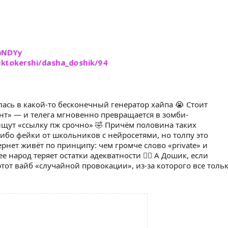
hNDYy
iktokershi/dasha_doshik/94
ась в какой-то бесконечный генератор хайпа 😭 Стоит
нт» — и телега мгновенно превращается в зомби-
ищут «ссылку пж срочно» 🤣 Причём половина таких
ибо фейки от школьников с нейросетями, но толпу это
рнет живёт по принципу: чем громче слово «private» и
 народ теряет остатки адекватности 😵‍💫 А Дошик, если
этот вайб «случайной провокации», из-за которого все толь