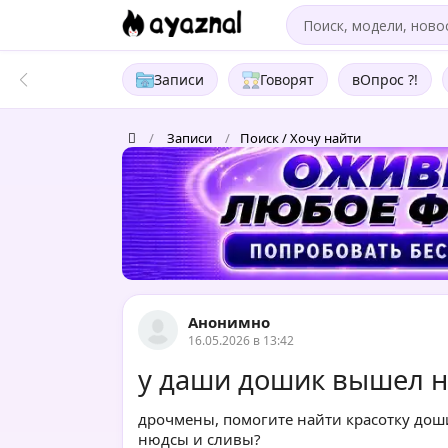
Записи
Говорят
вОпрос ?!
/
Записи
/
Поиск / Хочу найти
Анонимно
16.05.2026 в 13:42
у даши дошик вышел ню
дрочмены, помогите найти красотку дошик
нюдсы и сливы?