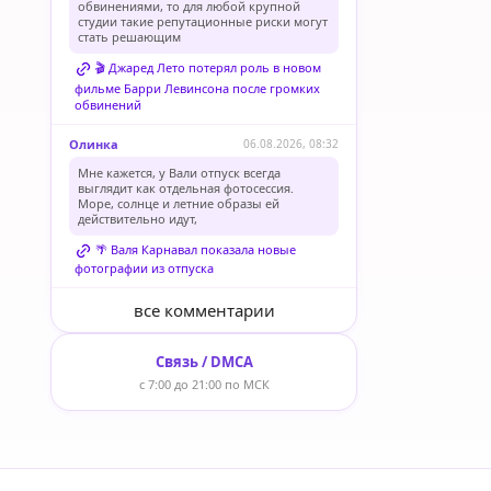
обвинениями, то для любой крупной
студии такие репутационные риски могут
стать решающим
🎬 Джаред Лето потерял роль в новом
фильме Барри Левинсона после громких
обвинений
Олинка
06.08.2026, 08:32
Мне кажется, у Вали отпуск всегда
выглядит как отдельная фотосессия.
Море, солнце и летние образы ей
действительно идут,
🌴 Валя Карнавал показала новые
фотографии из отпуска
все комментарии
Связь / DMCA
с 7:00 до 21:00 по МСК