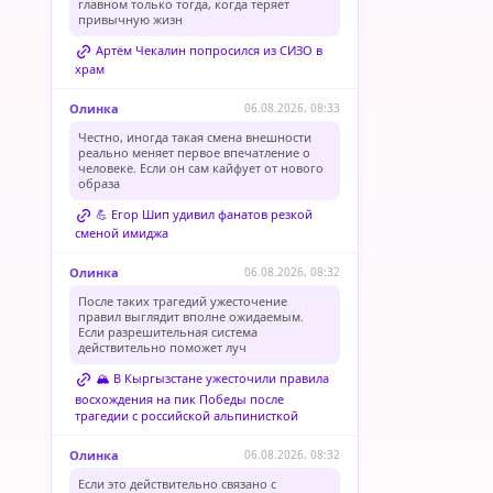
главном только тогда, когда теряет
привычную жизн
Артём Чекалин попросился из СИЗО в
храм
Олинка
06.08.2026, 08:33
Честно, иногда такая смена внешности
реально меняет первое впечатление о
человеке. Если он сам кайфует от нового
образа
💪 Егор Шип удивил фанатов резкой
сменой имиджа
Олинка
06.08.2026, 08:32
После таких трагедий ужесточение
правил выглядит вполне ожидаемым.
Если разрешительная система
действительно поможет луч
🏔️ В Кыргызстане ужесточили правила
восхождения на пик Победы после
трагедии с российской альпинисткой
Олинка
06.08.2026, 08:32
Если это действительно связано с