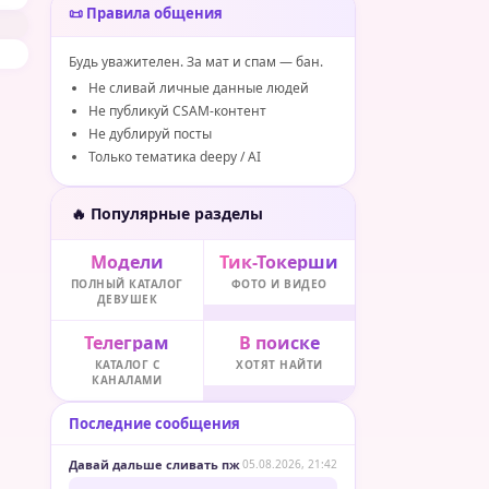
📜 Правила общения
Будь уважителен. За мат и спам — бан.
Не сливай личные данные людей
Не публикуй CSAM-контент
Не дублируй посты
Только тематика deepy / AI
🔥 Популярные разделы
Модели
Тик-Токерши
ПОЛНЫЙ КАТАЛОГ
ФОТО И ВИДЕО
ДЕВУШЕК
Телеграм
В поиске
КАТАЛОГ С
ХОТЯТ НАЙТИ
КАНАЛАМИ
Последние сообщения
Давай дальше сливать пж
05.08.2026, 21:42