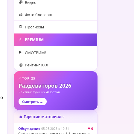
📹
Видео
📸
Фото блогерш
⚽️
Прогнозы
⭐️
PREMIUM
▶️
СМОТРИМ!
🔞
Рейтинг XXX
⚡ TOP 25
Раздеваторов 2026
Рейтинг лучших AI ботов
ко
Смотреть →
🔥 Горячие материалы
Обсуждение
·
❤ 0
05.08.2026 в 10:51
Cartier выпустил нарды за 1,1 миллиона