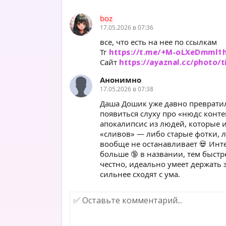
boz
17.05.2026 в 07:36
все, что есть на нее по ссылкам
Тг
https://t.me/+M-oLXeDmml1
Сайт
https://ayaznal.cc/photo/t
Анонимно
17.05.2026 в 07:38
Даша Дошик уже давно превратил
появиться слуху про «нюдс конте
апокалипсис из людей, которые 
«сливов» — либо старые фотки, л
вообще не останавливает 💀 Инте
больше 🔞 в названии, тем быстрее
честно, идеально умеет держать 
сильнее сходят с ума.