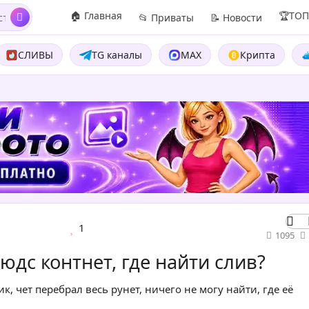
🏠 Главная
🏆ТО
📂 Приваты
📝 Новости
СЛИВЫ
TG каналы
MAX
Крипта
1
1095
дс контнет, где найти слив?
, чет перебрал весь рунет, ничего не могу найти, где её