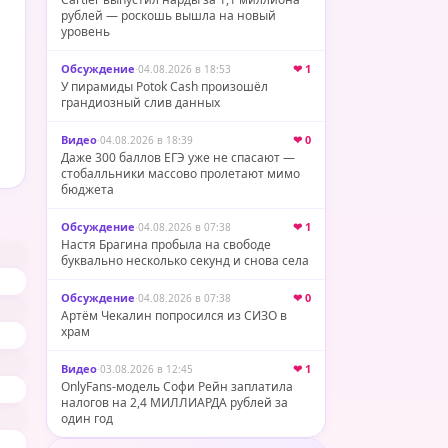
рублей — роскошь вышла на новый
уровень
Обсуждение
·
❤ 1
04.08.2026 в 18:53
У пирамиды Potok Cash произошёл
грандиозный слив данных
Видео
·
❤ 0
04.08.2026 в 18:39
Даже 300 баллов ЕГЭ уже не спасают —
стобалльники массово пролетают мимо
бюджета
Обсуждение
·
❤ 1
04.08.2026 в 07:38
Настя Брагина пробыла на свободе
буквально несколько секунд и снова села
Обсуждение
·
❤ 0
04.08.2026 в 07:38
Артём Чекалин попросился из СИЗО в
храм
Видео
·
❤ 1
03.08.2026 в 12:45
OnlyFans-модель Софи Рейн заплатила
налогов на 2,4 МИЛЛИАРДА рублей за
один год