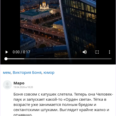
мем
,
Виктория Боня
,
юмор
Маро
19.04.2026 в 18:20
Боня совсем с катушек слетела. Теперь она Человек-
паук и запускает какой-то «Орден света». Тётка в
возрасте уже занимается полным бредом и
сектантскими штуками. Выглядит крайне жалко и
отчаянно.