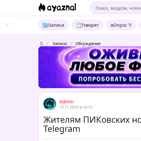
Записи
Говорят
вОпрос ?!
/
Записи
/
Обсуждение
Admin
10.11.2025 в 19:15
Жителям ПИКовских но
Telegram