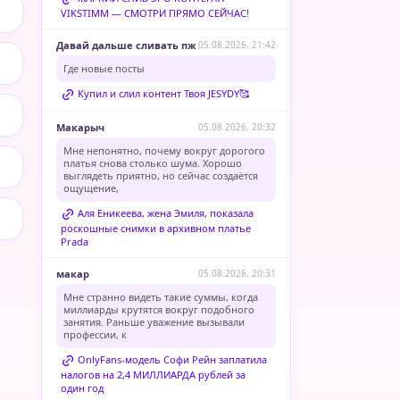
VIKSTIMM — СМОТРИ ПРЯМО СЕЙЧАС!
Давай дальше сливать пж
05.08.2026, 21:42
Где новые посты
Купил и слил контент Твоя JESYDY🥰
Макарыч
05.08.2026, 20:32
Мне непонятно, почему вокруг дорогого
платья снова столько шума. Хорошо
выглядеть приятно, но сейчас создаётся
ощущение,
Аля Еникеева, жена Эмиля, показала
роскошные снимки в архивном платье
Prada
макар
05.08.2026, 20:31
Мне странно видеть такие суммы, когда
миллиарды крутятся вокруг подобного
занятия. Раньше уважение вызывали
профессии, к
OnlyFans-модель Софи Рейн заплатила
налогов на 2,4 МИЛЛИАРДА рублей за
один год