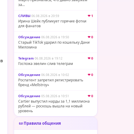
за...
СЛИВЫ
·
❤ 1
06.08.2026 в 20:59
Ирина Шейк публикует горячие фотки
для фанатов
Обсуждение
·
❤ 0
06.08.2026 в 19:50
Старый TikTok ударил по кошельку Дани
Милохина
Telegram
·
❤ 0
06.08.2026 в 19:12
 в
Госпожа эвелин слив телеграм
Обсуждение
·
❤ 0
06.08.2026 в 10:02
Роспатент запретил регистрировать
бренд «Mellstroy»
Обсуждение
·
❤ 0
05.08.2026 в 10:51
Cartier выпустил нарды за 1,1 миллиона
рублей — роскошь вышла на новый
уровень
📜 Правила общения