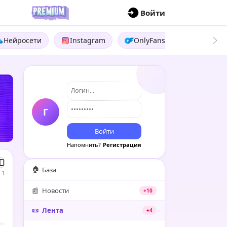
П
Войти
Нейросети
Instagram
OnlyFans
Boosty
Г
Войти
Напомнить?
Регистрация
🏠
База
1
📰
Новости
+10
📜
Лента
+4