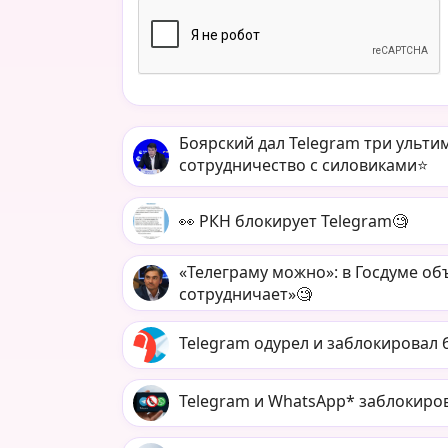
Боярский дал Telegram три ульти
сотрудничество с силовиками⭐️
👀 РКН блокирует Telegram🧐
«Телеграму можно»: в Госдуме об
сотрудничает»🧐
Telegram одурел и заблокировал б
Telegram и WhatsApp* заблокиро