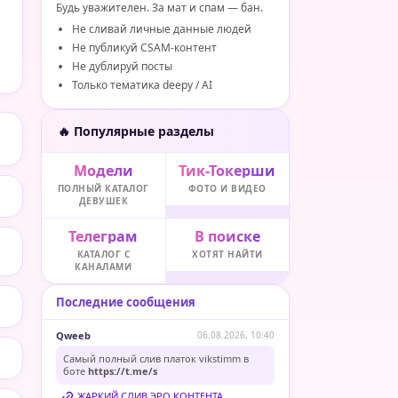
Будь уважителен. За мат и спам — бан.
Не сливай личные данные людей
Не публикуй CSAM-контент
Не дублируй посты
Только тематика deepy / AI
🔥 Популярные разделы
Модели
Тик-Токерши
ПОЛНЫЙ КАТАЛОГ
ФОТО И ВИДЕО
ДЕВУШЕК
Телеграм
В поиске
КАТАЛОГ С
ХОТЯТ НАЙТИ
КАНАЛАМИ
Последние сообщения
Qweeb
06.08.2026, 10:40
Самый полный слив платок vikstimm в
боте
https://t.me/s
ЖАРКИЙ СЛИВ ЭРО КОНТЕНТА