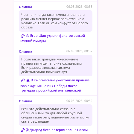
Олинка
06.08.2026, 08:33
Честно, иногда такая смена внешности
реально меняет первое впечатление о
человеке. Если он сам кайфует от нового
образа
💪 Егор Шип удивил фанатов резкой
сменой имиджа
Олинка
06.08.2026, 08:32
После таких трагедий ужесточение
правил выглядит вполне ожидаемым.
Если разрешительная система
действительно поможет луч
🏔️ В Кыргызстане ужесточили правила
восхождения на пик Победы после
трагедии с российской альпинисткой
Олинка
06.08.2026, 08:32
Если это действительно связано с
обвинениями, то для любой крупной
студии такие репутационные риски могут
стать решающим
🎬 Джаред Лето потерял роль в новом