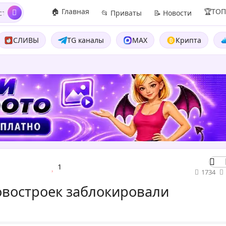
🏠 Главная
🏆ТО
📂 Приваты
📝 Новости
СЛИВЫ
TG каналы
MAX
Крипта
1
1734
востроек заблокировали