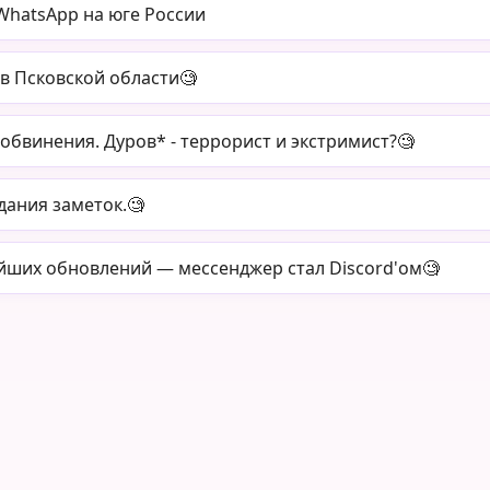
WhatsApp на юге России
в Псковской области🧐
обвинения. Дуров* - террорист и экстримист?🧐
дания заметок.🧐
ейших обновлений — мессенджер стал Discord'ом🧐