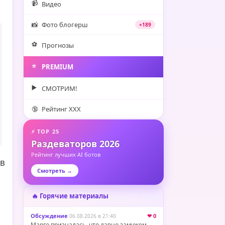
📹
Видео
📸
Фото блогерш
+189
⚽️
Прогнозы
⭐️
PREMIUM
▶️
СМОТРИМ!
🔞
Рейтинг XXX
⚡ TOP 25
Раздеваторов 2026
Рейтинг лучших AI ботов
 В
Смотреть →
🔥 Горячие материалы
Обсуждение
·
❤ 0
06.08.2026 в 21:40
Марго призналась, что давно замужем