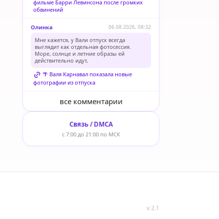
фильме Барри Левинсона после громких
обвинений
Олинка
06.08.2026, 08:32
Мне кажется, у Вали отпуск всегда
выглядит как отдельная фотосессия.
Море, солнце и летние образы ей
действительно идут,
🌴 Валя Карнавал показала новые
фотографии из отпуска
все комментарии
Связь / DMCA
с 7:00 до 21:00 по МСК
v 2.1