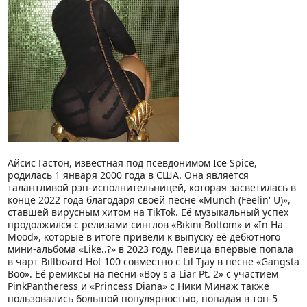
Айсис Гастон, известная под псевдонимом Ice Spice,
родилась 1 января 2000 года в США. Она является
талантливой рэп-исполнительницей, которая засветилась в
конце 2022 года благодаря своей песне «Munch (Feelin' U)»,
ставшей вирусным хитом на TikTok. Её музыкальный успех
продолжился с релизами синглов «Bikini Bottom» и «In Ha
Mood», которые в итоге привели к выпуску её дебютного
мини-альбома «Like..?» в 2023 году. Певица впервые попала
в чарт Billboard Hot 100 совместно с Lil Tjay в песне «Gangsta
Boo». Её ремиксы на песни «Boy's a Liar Pt. 2» с участием
PinkPantheress и «Princess Diana» с Ники Минаж также
пользовались большой популярностью, попадая в топ-5