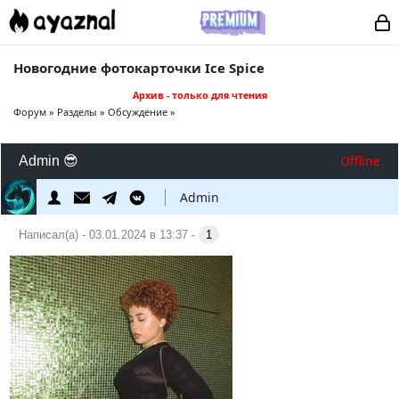
Новогодние фотокарточки Ice Spice
Архив - только для чтения
Форум
»
Разделы
»
Обсуждение
»
Offline
Admin 😎
Admin
Написал(а) - 03.01.2024 в 13:37 -
1