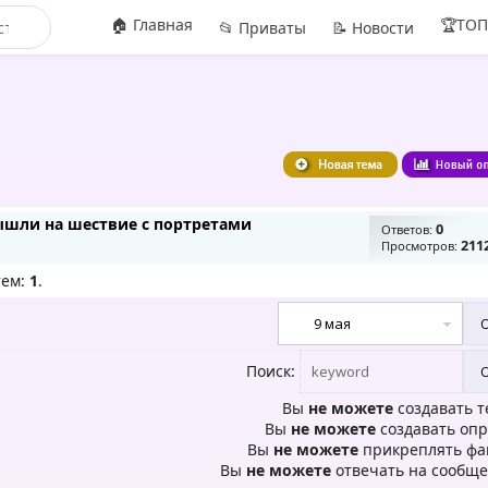
🏠 Главная
🏆ТО
📂 Приваты
📝 Новости
ышли на шествие с портретами
0
Ответов:
211
Просмотров:
тем:
1
.
Поиск:
Вы
не можете
создавать 
Вы
не можете
создавать оп
Вы
не можете
прикреплять ф
Вы
не можете
отвечать на сообщ