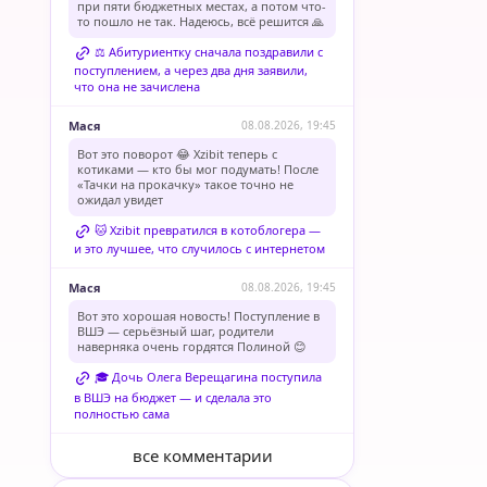
при пяти бюджетных местах, а потом что-
то пошло не так. Надеюсь, всё решится 🙏
⚖️ Абитуриентку сначала поздравили с
поступлением, а через два дня заявили,
что она не зачислена
Мася
08.08.2026, 19:45
Вот это поворот 😂 Xzibit теперь с
котиками — кто бы мог подумать! После
«Тачки на прокачку» такое точно не
ожидал увидет
🐱 Xzibit превратился в котоблогера —
и это лучшее, что случилось с интернетом
Мася
08.08.2026, 19:45
Вот это хорошая новость! Поступление в
ВШЭ — серьёзный шаг, родители
наверняка очень гордятся Полиной 😊
🎓 Дочь Олега Верещагина поступила
в ВШЭ на бюджет — и сделала это
полностью сама
все комментарии