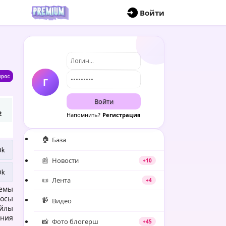
П
Войти
Г
Войти
2
Напомнить?
Регистрация
🏠
База
📰
Новости
+10
📜
Лента
+4
темы
росы
📹
Видео
айлы
ения
📸
Фото блогерш
+45