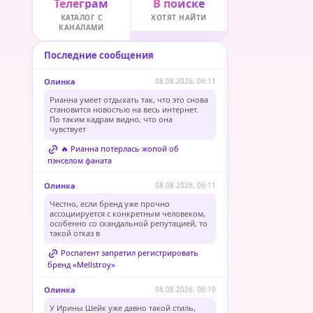
Телеграм
В поиске
КАТАЛОГ С
ХОТЯТ НАЙТИ
КАНАЛАМИ
Последние сообщения
Олинка
08.08.2026, 06:11
Рианна умеет отдыхать так, что это снова
становится новостью на весь интернет.
По таким кадрам видно, что она
чувствует
🔥 Рианна потерлась жопой об
пэнселом фаната
Олинка
08.08.2026, 06:11
Честно, если бренд уже прочно
ассоциируется с конкретным человеком,
особенно со скандальной репутацией, то
такой отказ в
Роспатент запретил регистрировать
бренд «Mellstroy»
Олинка
08.08.2026, 06:10
У Ирины Шейк уже давно такой стиль,