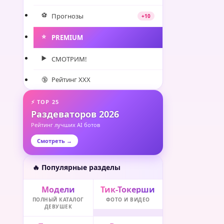
⚽️
Прогнозы
+10
⭐️
PREMIUM
▶️
СМОТРИМ!
🔞
Рейтинг XXX
⚡ TOP 25
Раздеваторов 2026
Рейтинг лучших AI ботов
Смотреть →
🔥 Популярные разделы
Модели
Тик-Токерши
ПОЛНЫЙ КАТАЛОГ
ФОТО И ВИДЕО
ДЕВУШЕК