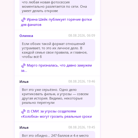
что любая новая фотосессия
моментально разлетается по сети. Она
умеет делать открове
Ирина Шейк публикует горячие фотки
для фанатов
Олинка
08.08.2026, 06:09
Если обоих такой формат отношений
устраивает, то это их личное дело. В
каждой семье свои правила, и главное,
чтобы всё б
Марго призналась, что давно замужем
за...
Илья
08.08.2026, 19:46
Вот это уже серьёзно. Одно дело
критиковать фильм, а угрозы — совсем
другая история. Видимо, некоторые
реально перегнули
⚖️ СМИ: за угрозы создателям
«Колобка» могут грозить реальные сроки
Илья
08.08.2026, 19:45
Вот это обидно… 247 баллов и 4-е место