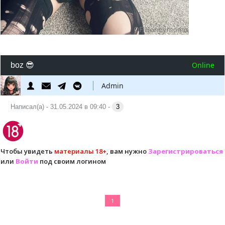
Online
boz 😎
Admin
Написал(а) - 31.05.2024 в 09:40 -
3
Чтобы увидеть
материалы 18+
, вам нужно
Зарегистрироваться
или
Войти
под своим логином
1