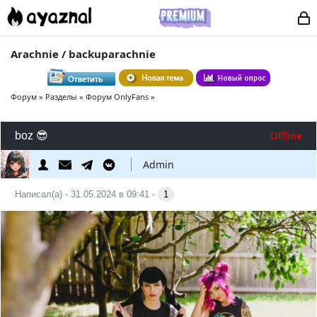
Arachnie / backuparachnie
Форум
»
Разделы
»
Форум OnlyFans
»
Offline
boz 😎
Admin
Написал(а) - 31.05.2024 в 09:41 -
1