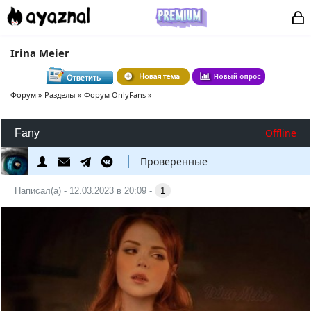
Irina Meier
Форум
»
Разделы
»
Форум OnlyFans
»
Offline
Fany
Проверенные
Написал(а) - 12.03.2023 в 20:09 -
1