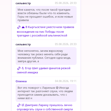
сильвестр
05.08.2026, 20:33
Мне кажется, что после такой трагедии
власти обязаны были что-то изменить.
Горы не прощают ошибок, и если новые
правила
🏔️ В Кыргызстане ужесточили правила
восхождения на пик Победы после
трагедии с российской альпинисткой
сильвестр
05.08.2026, 20:33
Мне непонятно, зачем взрослому
человеку так резко менять себя ради
внимания публики. Сегодня одна мода,
завтра другая, а
💪 Егор Шип удивил фанатов резкой
сменой имиджа
Олинка
04.08.2026, 19:11
Вот это поворот с Лариным 😅 Иногда
интернет так разгоняет слухи, что людям
приходится самим доказывать, что с
ними всё н
🤣 Дмитрию Ларину пришлось лично
опровергать слухи о собственной смерти