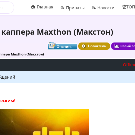
🏠 Главная
🏆ТО
📂 Приваты
📝 Новости
 каппера Maxthon (Макстон)
ппера Maxthon (Макстон)
Offlin
бщений
еским!