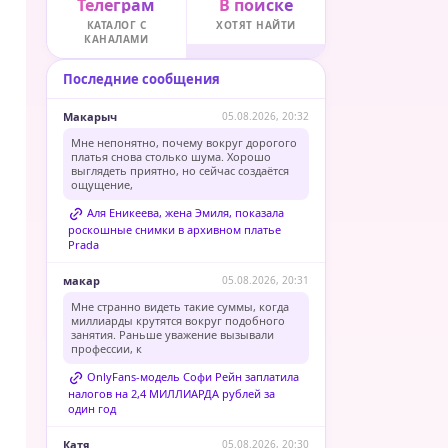
Телеграм
В поиске
КАТАЛОГ С
ХОТЯТ НАЙТИ
КАНАЛАМИ
Последние сообщения
Макарыч
05.08.2026, 20:32
Мне непонятно, почему вокруг дорогого
платья снова столько шума. Хорошо
выглядеть приятно, но сейчас создаётся
ощущение,
Аля Еникеева, жена Эмиля, показала
роскошные снимки в архивном платье
Prada
макар
05.08.2026, 20:31
Мне странно видеть такие суммы, когда
миллиарды крутятся вокруг подобного
занятия. Раньше уважение вызывали
профессии, к
OnlyFans-модель Софи Рейн заплатила
налогов на 2,4 МИЛЛИАРДА рублей за
один год
Катя
05.08.2026, 20:30