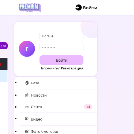
П
Войти
Г
Войти
e
Напомнить?
Регистрация
🏠
База
📰
Новости
📜
Лента
+4
📹
Видео
📸
Фото блогерш