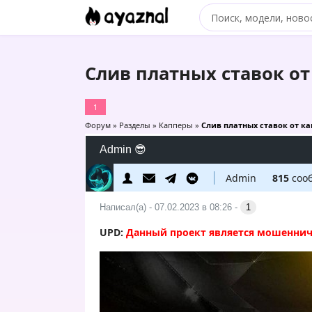
Слив платных ставок от
1
Форум
»
Разделы
»
Капперы
»
Слив платных ставок от ка
Admin 😎
Admin
815
соо
Написал(а) - 07.02.2023 в 08:26 -
1
UPD:
Данный проект является мошеннич