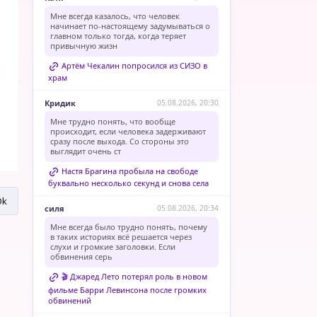
Мне всегда казалось, что человек
начинает по-настоящему задумываться о
главном только тогда, когда теряет
привычную жизн
Артём Чекалин попросился из СИЗО в
храм
Кридик
05.08.2026, 20:30
Мне трудно понять, что вообще
происходит, если человека задерживают
сразу после выхода. Со стороны это
выглядит очень ст
Настя Брагина пробыла на свободе
буквально несколько секунд и снова села
силя
05.08.2026, 20:34
Мне всегда было трудно понять, почему
в таких историях всё решается через
слухи и громкие заголовки. Если
обвинения серь
🎬 Джаред Лето потерял роль в новом
фильме Барри Левинсона после громких
обвинений