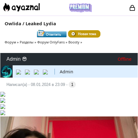
Owlida / Leaked Lydia
Форум
»
Разделы
»
Форум OnlyFans
»
Boosty
»
Offline
Admin 😎
Admin
Написал(а) - 08.01.2024 в 23:09 -
1