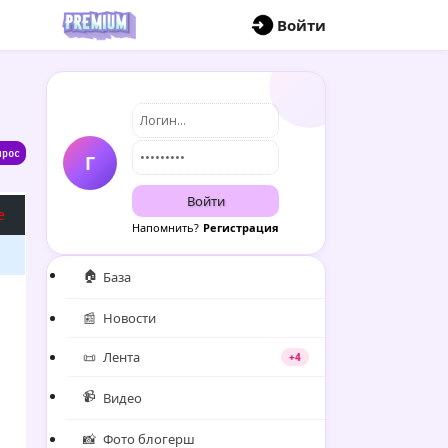
П
Войти
Г
Войти
e
Напомнить?
Регистрация
🏠
База
📰
Новости
📜
Лента
+4
📹
Видео
📸
Фото блогерш