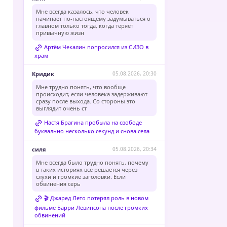
Мне всегда казалось, что человек
начинает по-настоящему задумываться о
главном только тогда, когда теряет
привычную жизн
Артём Чекалин попросился из СИЗО в
храм
Кридик
05.08.2026, 20:30
Мне трудно понять, что вообще
происходит, если человека задерживают
сразу после выхода. Со стороны это
выглядит очень ст
Настя Брагина пробыла на свободе
буквально несколько секунд и снова села
силя
05.08.2026, 20:34
Мне всегда было трудно понять, почему
в таких историях всё решается через
слухи и громкие заголовки. Если
обвинения серь
🎬 Джаред Лето потерял роль в новом
фильме Барри Левинсона после громких
обвинений