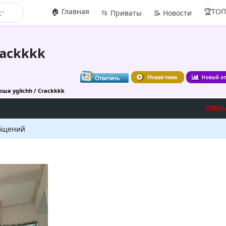
🏠 Главная
🏆ТО
📂 Приваты
📝 Новости
rackkkk
рша yglichh / Crackkkk
Offlin
бщений