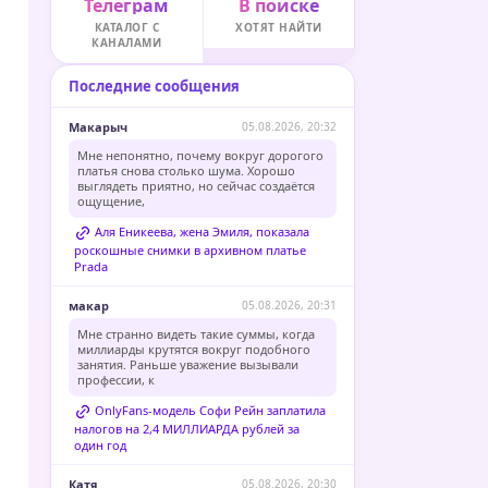
Телеграм
В поиске
КАТАЛОГ С
ХОТЯТ НАЙТИ
КАНАЛАМИ
Последние сообщения
Макарыч
05.08.2026, 20:32
Мне непонятно, почему вокруг дорогого
платья снова столько шума. Хорошо
выглядеть приятно, но сейчас создаётся
ощущение,
Аля Еникеева, жена Эмиля, показала
роскошные снимки в архивном платье
Prada
макар
05.08.2026, 20:31
Мне странно видеть такие суммы, когда
миллиарды крутятся вокруг подобного
занятия. Раньше уважение вызывали
профессии, к
OnlyFans-модель Софи Рейн заплатила
налогов на 2,4 МИЛЛИАРДА рублей за
один год
Катя
05.08.2026, 20:30