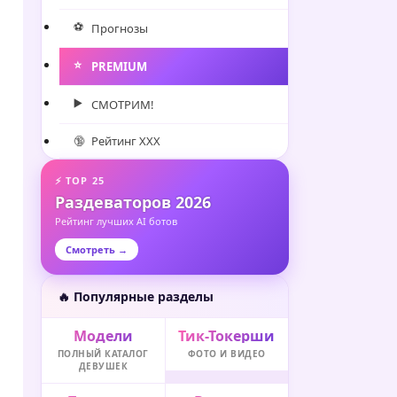
⚽️
Прогнозы
⭐️
PREMIUM
▶️
СМОТРИМ!
🔞
Рейтинг XXX
⚡ TOP 25
Раздеваторов 2026
Рейтинг лучших AI ботов
Смотреть →
🔥 Популярные разделы
Модели
Тик-Токерши
ПОЛНЫЙ КАТАЛОГ
ФОТО И ВИДЕО
ДЕВУШЕК