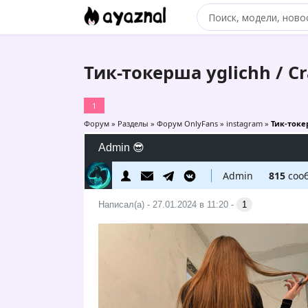
Тик-токерша yglichh / C
1
Форум
»
Разделы
»
Форум OnlyFans
»
instagram
»
Тик-токе
Admin 😎
Admin
815
соо
Написал(а) - 27.01.2024 в 11:20 -
1