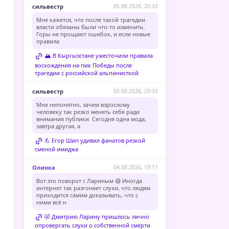
сильвестр
05.08.2026, 20:33
Мне кажется, что после такой трагедии
власти обязаны были что-то изменить.
Горы не прощают ошибок, и если новые
правила
🏔️ В Кыргызстане ужесточили правила
восхождения на пик Победы после
трагедии с российской альпинисткой
сильвестр
05.08.2026, 20:33
Мне непонятно, зачем взрослому
человеку так резко менять себя ради
внимания публики. Сегодня одна мода,
завтра другая, а
💪 Егор Шип удивил фанатов резкой
сменой имиджа
Олинка
04.08.2026, 19:11
Вот это поворот с Лариным 😅 Иногда
интернет так разгоняет слухи, что людям
приходится самим доказывать, что с
ними всё н
🤣 Дмитрию Ларину пришлось лично
опровергать слухи о собственной смерти