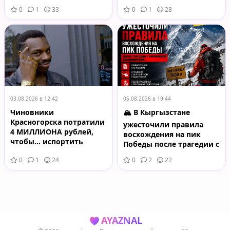
на Волге
косметологических
0
1
33
0
1
28
услуг
03.08.2026 в 12:42
05.08.2026 в 19:44
Чиновники
🏔️ В Кыргызстане
Красногорска потратили
ужесточили правила
4 МИЛЛИОНА рублей,
восхождения на пик
чтобы… испортить
Победы после трагедии с
рейтинг соседних
российской
0
1
24
0
2
22
городов
альпинисткой
AYAZNAL