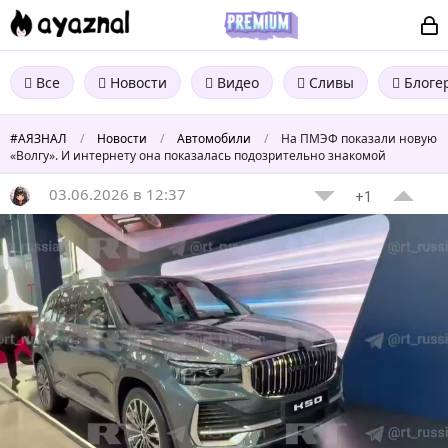
Все
Новости
Видео
Сливы
Блоге
#АЯЗНАЛ
/
Новости
/
Автомобили
/
На ПМЭФ показали новую
«Волгу». И интернету она показалась подозрительно знакомой
03.06.2026 в 12:37
+1