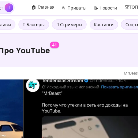
🏠 Главная
🏆ТО
📂 Приваты
📝 Новости
ливы
Блогеры
Стримеры
Кастинги
Соц-с
41
Про YouTube
MrBeas