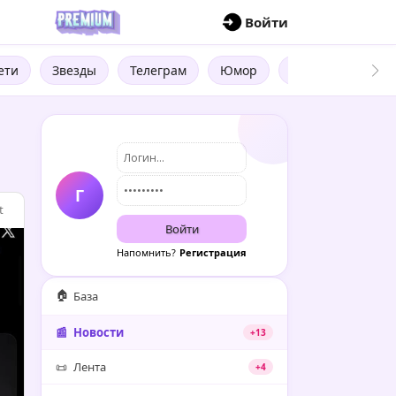
П
Войти
ети
Звезды
Телеграм
Юмор
Бизнес
Цит
Г
t
Войти
Напомнить?
Регистрация
🏠
База
📰
Новости
+13
📜
Лента
+4