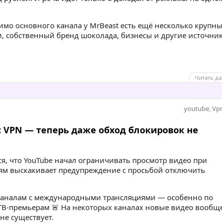
имо основного канала у MrBeast есть ещё несколько крупн
и, собственный бренд шоколада, бизнесы и другие источни
Читать да
youtube
,
Vp
с VPN — теперь даже обход блокировок не
я, что YouTube начал ограничивать просмотр видео при
ям выскакивает предупреждение с просьбой отключить
 каналам с международными трансляциями — особенно по
В-премьерам 🚨 На некоторых каналах новые видео вообщ
не существует.