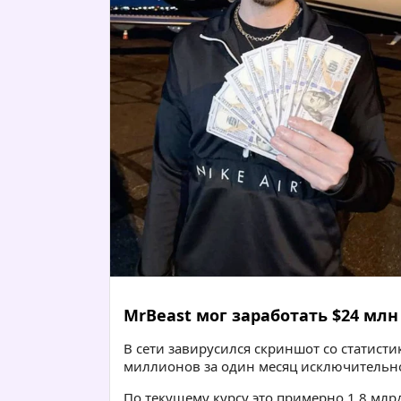
MrBeast мог заработать $24 млн
В сети завирусился скриншот со статисти
миллионов за один месяц исключительно
По текущему курсу это примерно 1,8 млрд