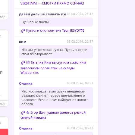
VIKSTIMM — СМОТРИ ПРЯМО СЕЙЧАС!
Давай дальше сливать пж
05.08.2026, 21:42
лее
Где новые посты
Купил и слил контент Твоя JESYDY🥰
e
Ким
06.08.2026, 22:57
Нах эта узкоглазая нужна. Пусть в корее
свои вб открывает
📦 Татьяна Ким выступила с жёстким
заявлением после атак на склады
ии
Wildberries
Олинка
06.08.2026, 08:33
Честно, иногда такая смена внешности
.
реально меняет первое впечатление о
человеке. Если он сам кайфует от нового
лее
образа
💪 Егор Шип удивил фанатов резкой
сменой имиджа
e
Олинка
06.08.2026, 08:32