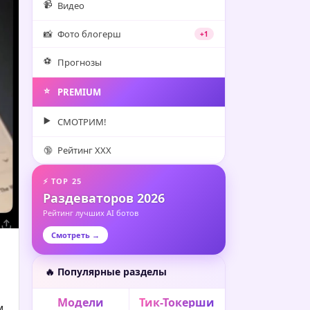
📹
Видео
📸
Фото блогерш
+1
⚽️
Прогнозы
⭐️
PREMIUM
▶️
СМОТРИМ!
🔞
Рейтинг XXX
⚡ TOP 25
Раздеваторов 2026
Рейтинг лучших AI ботов
Смотреть →
🔥 Популярные разделы
Модели
Тик-Токерши
м