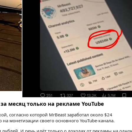
 за месяц только на рекламе YouTube
кой, согласно которой MrBeast заработал около $24
 на монетизации своего основного YouTube-канала.
 рублей. И речь идёт только о доходах от рекламы на одно