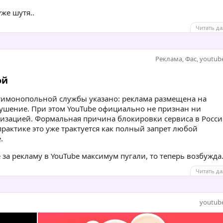
же шутя..
Читать да
Реклама
,
Фас
,
youtub
ой
имонопольной службы указано: реклама размещена на
ушение. При этом YouTube официально не признан ни
низацией. Формальная причина блокировки сервиса в Росс
практике это уже трактуется как полный запрет любой
.
а рекламу в YouTube максимум пугали, то теперь возбужда.
Читать да
youtub