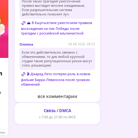
После таких трагедий ужесточение
правил выглядит вполне ожидаемым.
Если разрешительная система
действительно поможет луч
🏔️ В Кыргызстане ужесточили правила
восхождения на пик Победы после
трагедии с российской альпинисткой
Олинка
06.08.2026, 08:32
Если это действительно связано с
обвинениями, то для любой крупной
студии такие репутационные риски могут
стать решающим
л
🎬 Джаред Лето потерял роль в новом
фильме Барри Левинсона после громких
обвинений
ю
все комментарии
Связь / DMCA
с 7:00 до 21:00 по МСК
лее