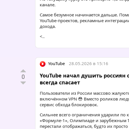
канале.
Самое безумное начинается дальше. Пом
YouTube-проектов, рекламные интеграци
дохода.
<..
YouTube
28.05.2026 в 15:16
YouTube начал душить россиян 
0
всегда спасает
Пользователи из России массово жалуютс
включённом VPN 😳 Вместо роликов люд
сервис обхода блокировок.
Сильнее всего ограничения ударили по
«Формуле-1», Олимпиаде и зарубежным Т
перестали отображаться, будто их просто 