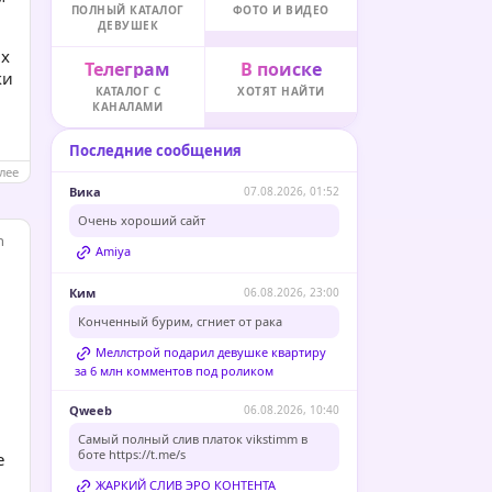
ПОЛНЫЙ КАТАЛОГ
ФОТО И ВИДЕО
ДЕВУШЕК
ых
Телеграм
В поиске
ки
КАТАЛОГ С
ХОТЯТ НАЙТИ
КАНАЛАМИ
Последние сообщения
лее
Вика
07.08.2026, 01:52
Очень хороший сайт
n
Amiya
Ким
06.08.2026, 23:00
Конченный бурим, сгниет от рака
Меллстрой подарил девушке квартиру
за 6 млн комментов под роликом
Qweeb
06.08.2026, 10:40
Самый полный слив платок vikstimm в
боте
https://t.me/s
е
ЖАРКИЙ СЛИВ ЭРО КОНТЕНТА