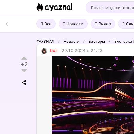
Все
Новости
Видео
Сли
#АЯЗНАЛ
/
Новости
/
Блогеры
/
Блогерка b
boz
29.10.2024 в 21:28
+2