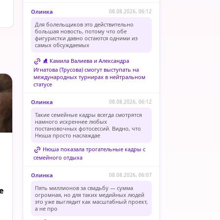
Олинка
08.08.2026, 06:12
Для болельщиков это действительно
большая новость, потому что обе
фигуристки давно остаются одними из
самых обсуждаемых
⛸️ Камила Валиева и Александра
Игнатова (Трусова) смогут выступать на
международных турнирах в нейтральном
статусе
Олинка
08.08.2026, 06:12
Такие семейные кадры всегда смотрятся
намного искреннее любых
постановочных фотосессий. Видно, что
Нюша просто наслаждае
Нюша показала трогательные кадры с
семейного отдыха
Олинка
08.08.2026, 06:07
Пять миллионов за свадьбу — сумма
е
огромная, но для таких медийных людей
это уже выглядит как масштабный проект,
а не про