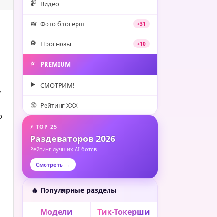
📹
Видео
📸
Фото блогерш
+31
⚽️
Прогнозы
+10
⭐️
PREMIUM
▶️
СМОТРИМ!
,
🔞
Рейтинг XXX
о
⚡ TOP 25
Раздеваторов 2026
Рейтинг лучших AI ботов
Смотреть →
🔥 Популярные разделы
Модели
Тик-Токерши