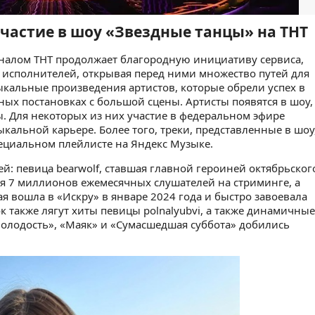
участие в шоу «Звездные танцы» на ТНТ
аналом ТНТ продолжает благородную инициативу сервиса,
исполнителей, открывая перед ними множество путей для
ыкальные произведения артистов, которые обрели успех в
ных постановках с большой сцены. Артисты появятся в шоу,
. Для некоторых из них участие в федеральном эфире
кальной карьере. Более того, треки, представленные в шоу
ециальном плейлисте на Яндекс Музыке.
й: певица bearwolf, ставшая главной героиней октябрьског
я 7 миллионов ежемесячных слушателей на стриминге, а
ая вошла в «Искру» в январе 2024 года и быстро завоевала
к также лягут хиты певицы polnalyubvi, а также динамичные
олодость», «Маяк» и «Сумасшедшая суббота» добились