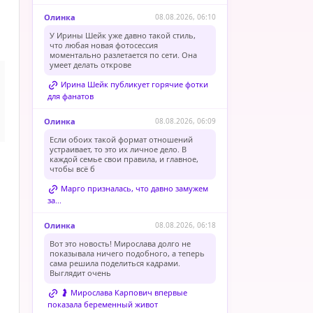
Олинка
08.08.2026, 06:10
У Ирины Шейк уже давно такой стиль,
что любая новая фотосессия
моментально разлетается по сети. Она
умеет делать открове
Ирина Шейк публикует горячие фотки
для фанатов
Олинка
08.08.2026, 06:09
Если обоих такой формат отношений
устраивает, то это их личное дело. В
каждой семье свои правила, и главное,
чтобы всё б
Марго призналась, что давно замужем
за...
Олинка
08.08.2026, 06:18
Вот это новость! Мирослава долго не
показывала ничего подобного, а теперь
сама решила поделиться кадрами.
Выглядит очень
🤰 Мирослава Карпович впервые
показала беременный живот