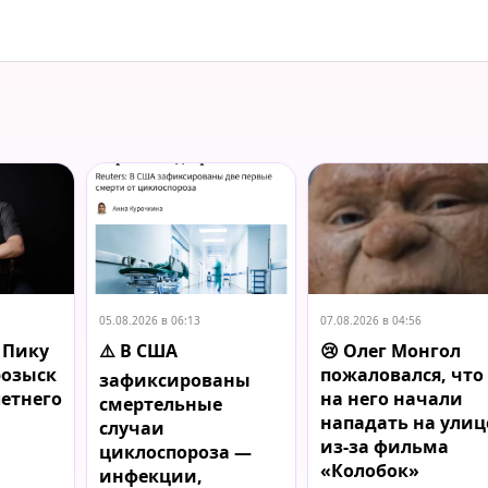
05.08.2026 в 06:13
07.08.2026 в 04:56
о Пику
⚠️ В США
😢 Олег Монгол
розыск
пожаловался, что
зафиксированы
летнего
на него начали
смертельные
нападать на улиц
случаи
из-за фильма
циклоспороза —
«Колобок»
инфекции,