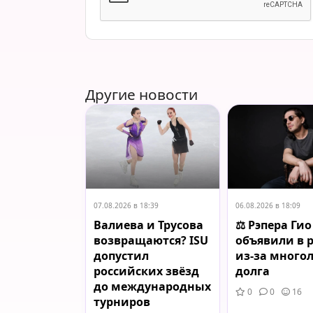
Другие новости
07.08.2026 в 18:39
06.08.2026 в 18:09
Валиева и Трусова
⚖️ Рэпера Ги
возвращаются? ISU
объявили в 
допустил
из-за много
российских звёзд
долга
до международных
0
0
16
турниров