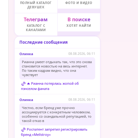
ПОЛНЫЙ КАТАЛОГ
ФОТО И ВИДЕО
ДЕВУШЕК
Телеграм
В поиске
КАТАЛОГ С
ХОТЯТ НАЙТИ
КАНАЛАМИ
Последние сообщения
Олинка
08.08.2026, 06:11
Рианна умеет отдыхать так, что это снова
становится новостью на весь интернет.
По таким кадрам видно, что она
чувствует
🔥 Рианна потерлась жопой об
пэнселом фаната
Олинка
08.08.2026, 06:11
Честно, если бренд уже прочно
ассоциируется с конкретным человеком,
особенно со скандальной репутацией, то
такой отказ в
Роспатент запретил регистрировать
бренд «Mellstroy»