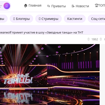
🏠 Главная
🏆ТО
📂 Приваты
📝 Новости
вы
Блогеры
Стримеры
Кастинги
Соц-сет
earwolf примет участие в шоу «Звездные танцы» на ТНТ
1862