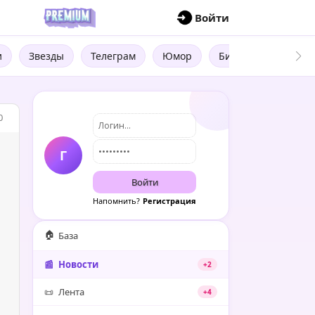
П
Войти
и
Звезды
Телеграм
Юмор
Бизнес
Цитат
0
Г
Войти
Напомнить?
Регистрация
🏠
База
📰
Новости
+2
📜
Лента
+4