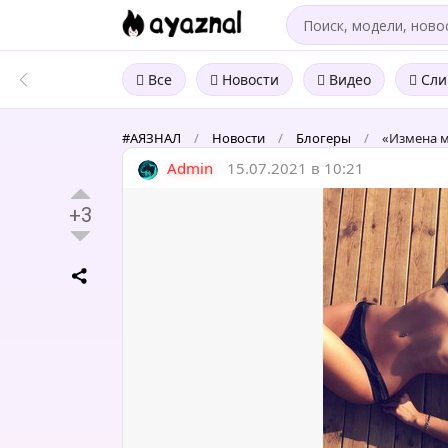
Все
Новости
Видео
Сли
#АЯЗНАЛ
/
Новости
/
Блогеры
/
«Измена м
Admin
15.07.2021 в 10:21
+3