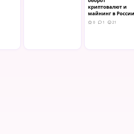
оборот
криптовалют и
майнинг в Росси
0
1
21