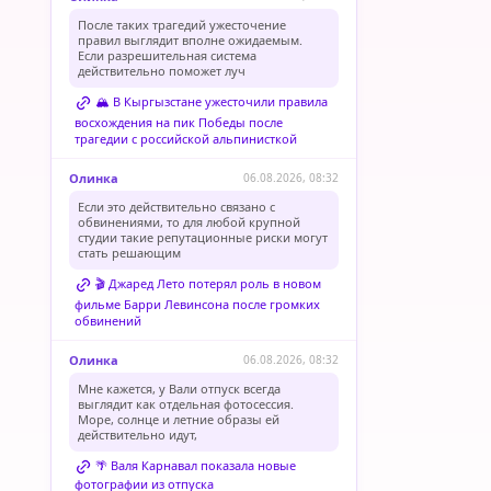
После таких трагедий ужесточение
правил выглядит вполне ожидаемым.
Если разрешительная система
действительно поможет луч
🏔️ В Кыргызстане ужесточили правила
восхождения на пик Победы после
трагедии с российской альпинисткой
Олинка
06.08.2026, 08:32
Если это действительно связано с
обвинениями, то для любой крупной
студии такие репутационные риски могут
стать решающим
🎬 Джаред Лето потерял роль в новом
фильме Барри Левинсона после громких
обвинений
Олинка
06.08.2026, 08:32
Мне кажется, у Вали отпуск всегда
выглядит как отдельная фотосессия.
Море, солнце и летние образы ей
действительно идут,
🌴 Валя Карнавал показала новые
фотографии из отпуска