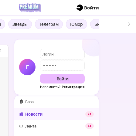
П
Войти
и
Звезды
Телеграм
Юмор
Бизнес
Цитат
0
Г
Войти
Напомнить?
Регистрация
🏠
База
📰
Новости
+1
📜
Лента
+4