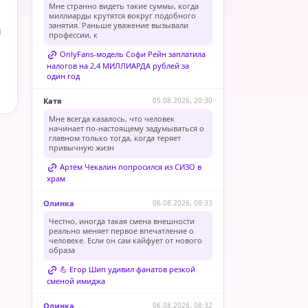
Мне странно видеть такие суммы, когда
миллиарды крутятся вокруг подобного
занятия. Раньше уважение вызывали
и
профессии, к
OnlyFans-модель Софи Рейн заплатила
налогов на 2,4 МИЛЛИАРДА рублей за
один год
Катя
05.08.2026, 20:30
Мне всегда казалось, что человек
начинает по-настоящему задумываться о
главном только тогда, когда теряет
привычную жизн
Артём Чекалин попросился из СИЗО в
храм
Олинка
06.08.2026, 08:33
Честно, иногда такая смена внешности
реально меняет первое впечатление о
человеке. Если он сам кайфует от нового
образа
💪 Егор Шип удивил фанатов резкой
сменой имиджа
Олинка
06.08.2026, 08:32