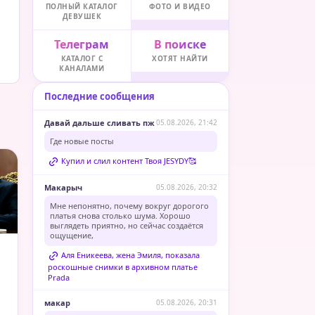
ПОЛНЫЙ КАТАЛОГ
ФОТО И ВИДЕО
ДЕВУШЕК
Телеграм
В поиске
КАТАЛОГ С
ХОТЯТ НАЙТИ
КАНАЛАМИ
Последние сообщения
Давай дальше сливать пж
05.08.2026, 21:42
Где новые посты
Купил и слил контент Твоя JESYDY🥰
Макарыч
05.08.2026, 20:32
Мне непонятно, почему вокруг дорогого
платья снова столько шума. Хорошо
выглядеть приятно, но сейчас создаётся
ощущение,
Аля Еникеева, жена Эмиля, показала
роскошные снимки в архивном платье
Prada
макар
05.08.2026, 20:31