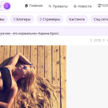
🏠 Главная
🏆ТО
📂 Приваты
📝 Новости
вы
Блогеры
Стримеры
Кастинги
Соц-сет
ужчин - это нормально» Карина Кросс
2175