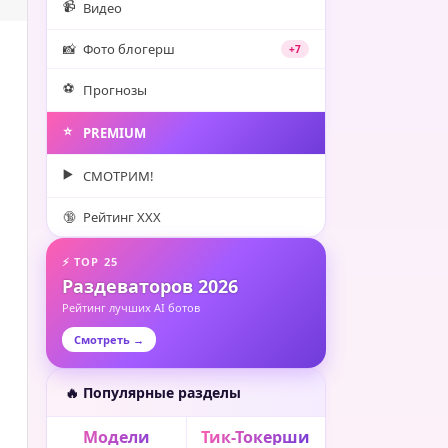
📹
Видео
📸
Фото блогерш
+7
⚽️
Прогнозы
⭐️
PREMIUM
▶️
СМОТРИМ!
🔞
Рейтинг XXX
⚡ TOP 25
Раздеваторов 2026
Рейтинг лучших AI ботов
Смотреть →
🔥 Популярные разделы
Модели
Тик-Токерши