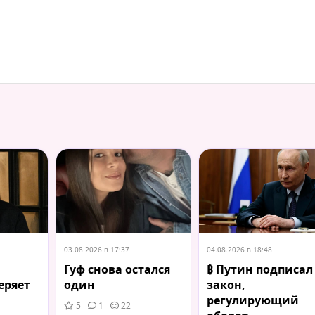
03.08.2026 в 17:37
04.08.2026 в 18:48
Гуф снова остался
₿ Путин подписал
еряет
один
закон,
регулирующий
5
1
22