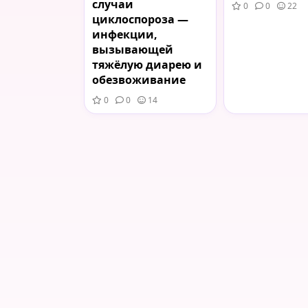
случаи
0
0
22
циклоспороза —
инфекции,
вызывающей
тяжёлую диарею и
обезвоживание
0
0
14