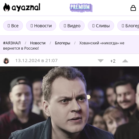
Все
Новости
Видео
Сливы
Блоге
#АЯЗНАЛ
/
Новости
/
Блогеры
/
Хованский «никогда» не
вернется в Россию!
13.12.2024 в 21:07
+2