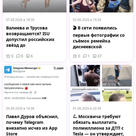
07.08.2026 в 18:39
02.08.2026 в 19:29
Валиева и Трусова
🎬 В сети появились
возвращаются? ISU
первые фотографии со
допустил российских
съёмок ремейка
звёзд до
диснеевской
международных
«Рапунцель»
0
0
6
0
1
37
турниров
04.08.2026 в 18:38
01.08.2026 в 20:34
Павел Дуров объяснил,
🛴 Москвича требуют
почему Telegram
обязать выплатить
внезапно исчез из App
полмиллиона за ДТП с
Store
Tesla — он утверждает,