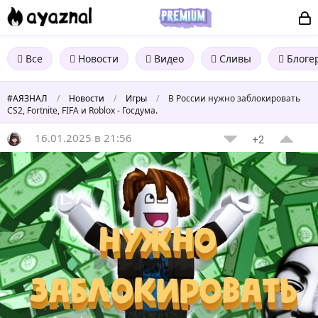
Все
Новости
Видео
Сливы
Блоге
#АЯЗНАЛ
/
Новости
/
Игры
/
В России нужно заблокировать
CS2, Fortnite, FIFA и Roblox - Госдума.
16.01.2025 в 21:56
+2