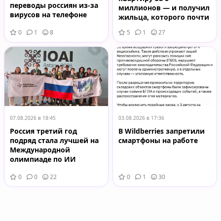
переводы россиян из-за
миллионов — и получил
вирусов на телефоне
жильца, которого почти
невозможно выселить
0
1
8
5
1
27
07.08.2026 в 18:45
03.08.2026 в 17:36
Россия третий год
В Wildberries запретили
подряд стала лучшей на
смартфоны на работе
Международной
олимпиаде по ИИ
0
0
22
0
1
30