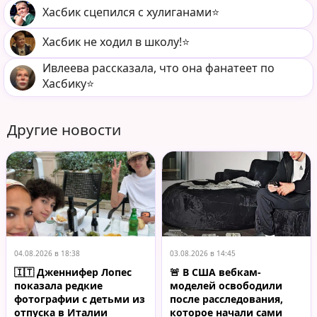
Хасбик сцепился с хулиганами⭐️
Хасбик не ходил в школу!⭐️
Ивлеева рассказала, что она фанатеет по
Хасбику⭐️
Другие новости
04.08.2026 в 18:38
03.08.2026 в 14:45
🇮🇹 Дженнифер Лопес
🚨 В США вебкам-
показала редкие
моделей освободили
фотографии с детьми из
после расследования,
отпуска в Италии
которое начали сами