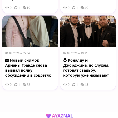
зрители
0
1
19
0
1
40
01.08.2026 в 05:54
02.08.2026 в 19:21
📸 Новый снимок
💍 Роналду и
Арианы Гранде снова
Джорджина, по слухам,
вызвал волну
готовят свадьбу,
обсуждений в соцсетях
которую уже называют
одной из самых громких
0
1
83
0
1
45
в мире спорта и шоу-
бизнеса
AYAZNAL