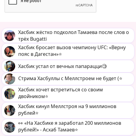
Хасбик жёстко подколол Тамаева после слов о
трёх Bugatti
Хасбик бросает вызов чемпиону UFC: «Верну
пояс в Дагестан»⭐️
Хасбик устал от вечных папарацци🧐
Стрима Хасбуллы с Меллстроем не будет (⭐️
Хасбик хочет встретиться со своим
двойником⭐️
Хасбик кинул Меллстроя на 9 миллионов
рублей⭐️
👀 «На Хасбике я заработал 200 миллионов
рублей!» - Асхаб Тамаев⭐️