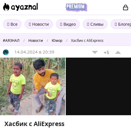
Все
Новости
Видео
Сливы
Блоге
#АЯЗНАЛ
/
Новости
/
Юмор
/
Хасбик с AliExpress
14.04.2024 в 20:39
+5
Хасбик с AliExpress