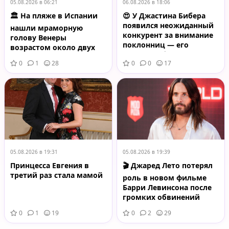
05.08.2026 в 06:21
06.08.2026 в 18:06
🏛️ На пляже в Испании
😍 У Джастина Бибера
появился неожиданный
нашли мраморную
конкурент за внимание
голову Венеры
поклонниц — его
возрастом около двух
младший брат Джексон
тысяч лет
0
1
28
0
0
17
05.08.2026 в 19:31
05.08.2026 в 19:39
Принцесса Евгения в
🎬 Джаред Лето потерял
третий раз стала мамой
роль в новом фильме
Барри Левинсона после
громких обвинений
0
1
19
0
2
29