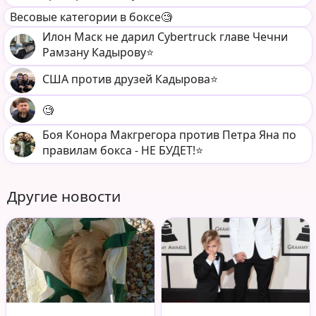
Весовые категории в боксе🧐
Илон Маск не дарил Cybertruck главе Чечни
Рамзану Кадырову⭐️
США против друзей Кадырова⭐️
🧐
Боя Конора Макгрегора против Петра Яна по
правилам бокса - НЕ БУДЕТ!⭐️
Другие новости