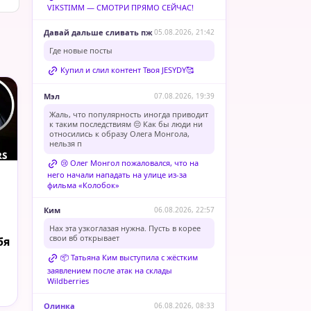
VIKSTIMM — СМОТРИ ПРЯМО СЕЙЧАС!
Давай дальше сливать пж
05.08.2026, 21:42
Где новые посты
Купил и слил контент Твоя JESYDY🥰
Мэл
07.08.2026, 19:39
Жаль, что популярность иногда приводит
к таким последствиям 😔 Как бы люди ни
относились к образу Олега Монгола,
нельзя п
😢 Олег Монгол пожаловался, что на
него начали нападать на улице из-за
фильма «Колобок»
Ким
06.08.2026, 22:57
Нах эта узкоглазая нужна. Пусть в корее
свои вб открывает
бя
📦 Татьяна Ким выступила с жёстким
заявлением после атак на склады
Wildberries
Олинка
06.08.2026, 08:33