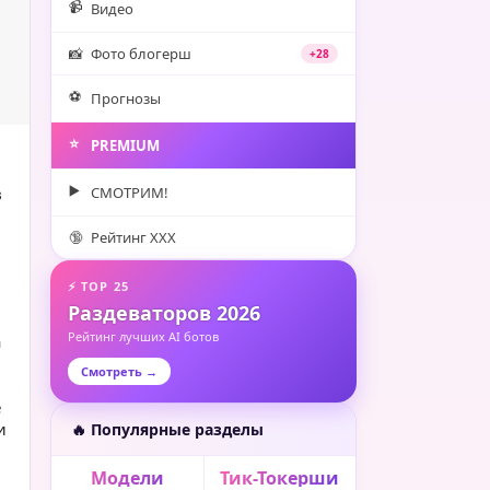
📹
Видео
📸
Фото блогерш
+28
⚽️
Прогнозы
⭐️
PREMIUM
▶️
в
СМОТРИМ!
🔞
Рейтинг XXX
⚡ TOP 25
Раздеваторов 2026
ы
Рейтинг лучших AI ботов
а
Смотреть →
е
и
🔥 Популярные разделы
Модели
Тик-Токерши