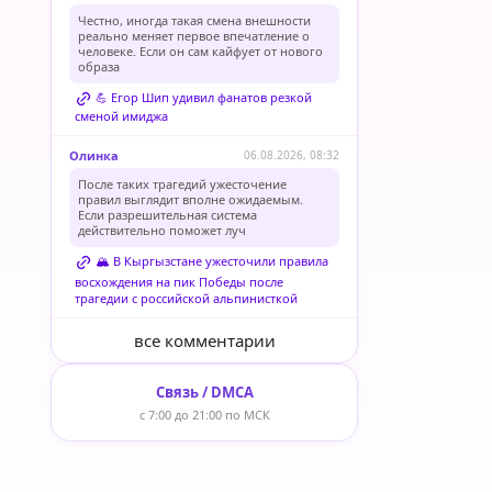
Честно, иногда такая смена внешности
реально меняет первое впечатление о
человеке. Если он сам кайфует от нового
образа
💪 Егор Шип удивил фанатов резкой
сменой имиджа
Олинка
06.08.2026, 08:32
После таких трагедий ужесточение
правил выглядит вполне ожидаемым.
Если разрешительная система
действительно поможет луч
🏔️ В Кыргызстане ужесточили правила
восхождения на пик Победы после
трагедии с российской альпинисткой
все комментарии
Связь / DMCA
с 7:00 до 21:00 по МСК