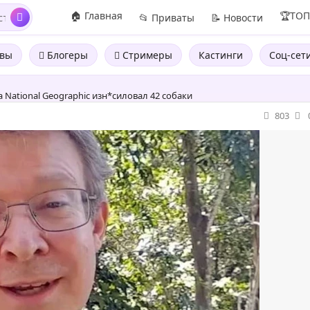
🏠 Главная
🏆ТО
📂 Приваты
📝 Новости
вы
Блогеры
Стримеры
Кастинги
Соц-сет
 National Geographic изн*силовал 42 собаки
803