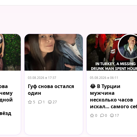
03.08.2026 в 17:37
05.08.2026 в 06:11
ова
Гуф снова остался
😂 В Турции
очему
один
мужчина
одной
несколько часов
5
1
27
искал… самого се
вёзд
0
0
17