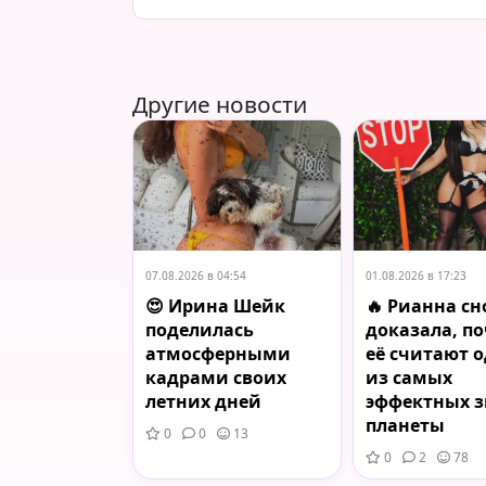
Другие новости
07.08.2026 в 04:54
01.08.2026 в 17:23
😍 Ирина Шейк
🔥 Рианна сн
поделилась
доказала, п
атмосферными
её считают 
кадрами своих
из самых
летних дней
эффектных з
планеты
0
0
13
0
2
78