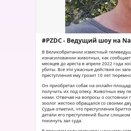
#PZDC - Ведущий шоу на Na
В Великобритании известный телеведущ
изнасиловании животных, как сообщает т
месяцев до ареста в апреле 2022 года з
убиты. Все эти ужасные действия он зап
преступления ему грозит 10 лет тюремн
Он приобретал собак на онлайн-площадк
получить их под опеку. Животных ему п
ними. Отвечая на вопросы о состоянии 
зоолог жестоко обращался со своими д
Судья отметил, что преступления Брит
детали его преступлений были слишком
покинуть зал суда.
В прошлом году старшему научному сот