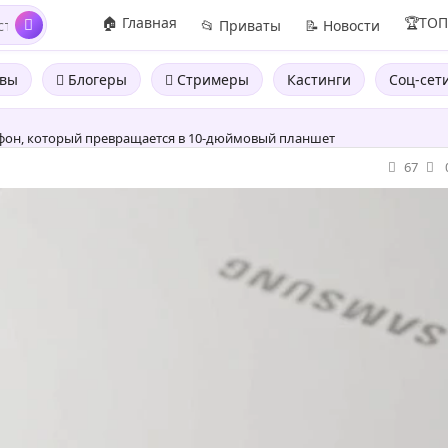
🏠 Главная
🏆ТО
📂 Приваты
📝 Новости
вы
Блогеры
Стримеры
Кастинги
Соц-сет
фон, который превращается в 10-дюймовый планшет
67