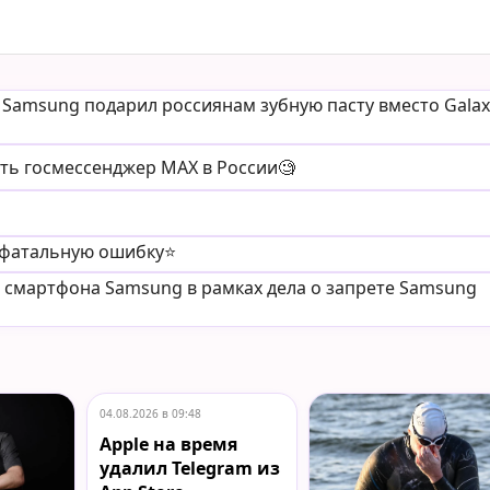
 Samsung подарил россиянам зубную пасту вместо Galax
ть госмессенджер MAX в России🧐
 фатальную ошибку⭐️
1 смартфона Samsung в рамках дела о запрете Samsung
04.08.2026 в 09:48
Apple на время
удалил Telegram из