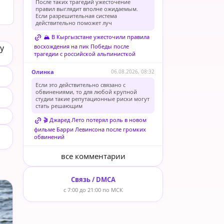
После таких трагедий ужесточение
правил выглядит вполне ожидаемым.
Если разрешительная система
действительно поможет луч
🏔️ В Кыргызстане ужесточили правила
y
восхождения на пик Победы после
трагедии с российской альпинисткой
Олинка
06.08.2026, 08:32
Если это действительно связано с
обвинениями, то для любой крупной
студии такие репутационные риски могут
стать решающим
🎬 Джаред Лето потерял роль в новом
фильме Барри Левинсона после громких
обвинений
все комментарии
Связь / DMCA
с 7:00 до 21:00 по МСК