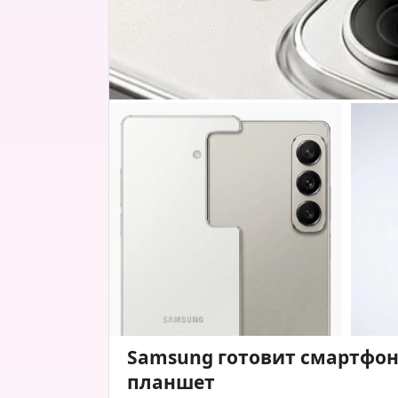
Samsung готовит смартфон
планшет