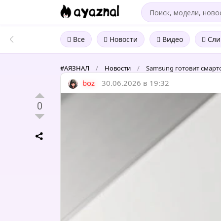
Все
Новости
Видео
Сли
#АЯЗНАЛ
/
Новости
/
Samsung готовит смарт
boz
30.06.2026 в 19:32
0