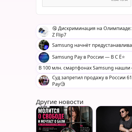
🤤 Дискриминация на Олимпиаде:
Z Flip7
Samsung начнёт предустанавлива
Samsung Pay в России — В С Ё⭐️
В 100 млн. смартфонах Samsung нашли
Суд запретил продажу в России 6
Pay🧐
Другие новости