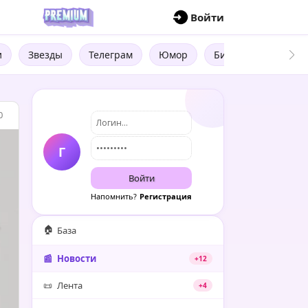
П
Войти
и
Звезды
Телеграм
Юмор
Бизнес
Цитат
0
Г
Войти
Напомнить?
Регистрация
🏠
База
📰
Новости
+12
📜
Лента
+4