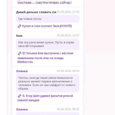
VIKSTIMM — СМОТРИ ПРЯМО СЕЙЧАС!
Давай дальше сливать пж
05.08.2026, 21:42
Где новые посты
Купил и слил контент Твоя JESYDY🥰
Ким
06.08.2026, 22:57
Нах эта узкоглазая нужна. Пусть в корее
свои вб открывает
📦 Татьяна Ким выступила с жёстким
заявлением после атак на склады
Wildberries
Олинка
06.08.2026, 08:33
Честно, иногда такая смена внешности
реально меняет первое впечатление о
человеке. Если он сам кайфует от нового
образа
💪 Егор Шип удивил фанатов резкой
сменой имиджа
Олинка
06.08.2026, 08:32