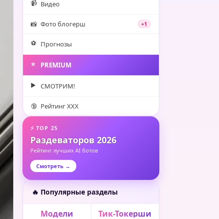
📹
Видео
📸
Фото блогерш
+1
⚽️
Прогнозы
⭐️
PREMIUM
▶️
СМОТРИМ!
🔞
Рейтинг XXX
⚡ TOP 25
Раздеваторов 2026
Рейтинг лучших AI ботов
Смотреть →
🔥 Популярные разделы
Модели
Тик-Токерши