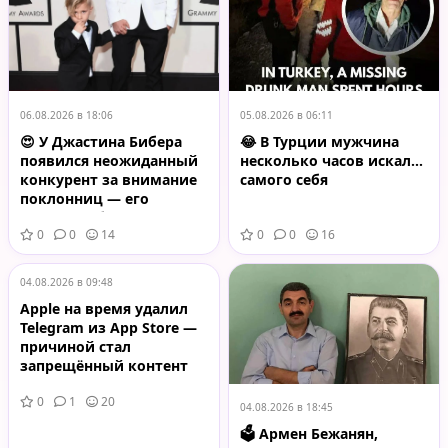
06.08.2026 в 18:06
05.08.2026 в 06:11
😍 У Джастина Бибера
😂 В Турции мужчина
появился неожиданный
несколько часов искал…
конкурент за внимание
самого себя
поклонниц — его
младший брат Джексон
0
0
14
0
0
16
04.08.2026 в 09:48
Apple на время удалил
Telegram из App Store —
причиной стал
запрещённый контент
0
1
20
04.08.2026 в 18:45
🗳️ Армен Бежанян,