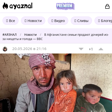
Все
Новости
Видео
Сливы
Блоге
#АЯЗНАЛ
/
Новости
/
В Афганистане семьи продают дочерей из-
за нищеты и голода — BBC
20.05.2026 в 21:16
+1