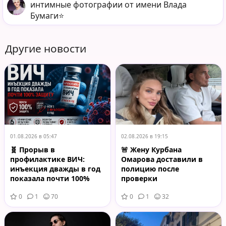
интимные фотографии от имени Влада
Бумаги⭐️
Другие новости
01.08.2026 в 05:47
02.08.2026 в 19:15
🧬 Прорыв в
🚨 Жену Курбана
профилактике ВИЧ:
Омарова доставили в
инъекция дважды в год
полицию после
показала почти 100%
проверки
защиту
косметологических
0
1
70
0
1
32
услуг