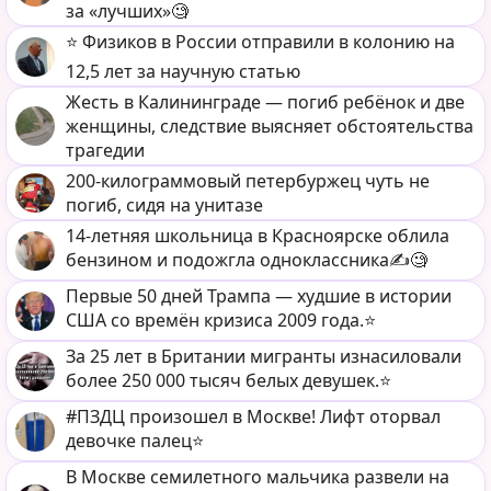
за «лучших»🧐
⭐️ Физиков в России отправили в колонию на
12,5 лет за научную статью
Жесть в Калининграде — погиб ребёнок и две
женщины, следствие выясняет обстоятельства
трагедии
200-килограммовый петербуржец чуть не
погиб, сидя на унитазе
14-летняя школьница в Красноярске облила
бензином и подожгла одноклассника✍️🧐
Первые 50 дней Трампа — худшие в истории
США со времён кризиса 2009 года.⭐️
За 25 лет в Британии мигранты изнасиловали
более 250 000 тысяч белых девушек.⭐️
#ПЗДЦ произошел в Москве! Лифт оторвал
девочке палец⭐️
В Москве семилетного мальчика развели на