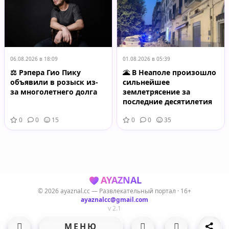
06.08.2026 в 18:09
01.08.2026 в 05:39
⚖️ Рэпера Гио Пику
🌋 В Неаполе произошло
объявили в розыск из-
сильнейшее
за многолетнего долга
землетрясение за
последние десятилетия
0
0
15
0
0
35
AYAZNAL
© 2026 ayaznal.cc — Развлекательный портал · 16+
ayaznalcc@gmail.com
v 2.1
МЕНЮ