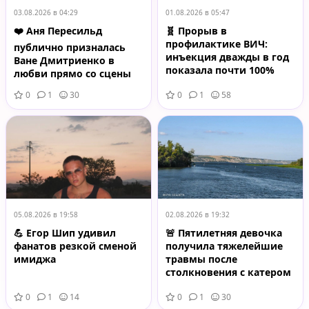
03.08.2026 в 04:29
01.08.2026 в 05:47
❤️ Аня Пересильд
🧬 Прорыв в
профилактике ВИЧ:
публично призналась
инъекция дважды в год
Ване Дмитриенко в
показала почти 100%
любви прямо со сцены
защиту
«Лужников»
0
1
30
0
1
58
05.08.2026 в 19:58
02.08.2026 в 19:32
💪 Егор Шип удивил
🚨 Пятилетняя девочка
фанатов резкой сменой
получила тяжелейшие
имиджа
травмы после
столкновения с катером
на Волге
0
1
14
0
1
30