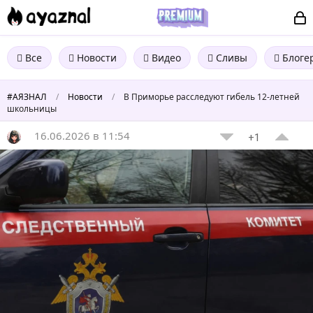
Все
Новости
Видео
Сливы
Блоге
#АЯЗНАЛ
/
Новости
/
В Приморье расследуют гибель 12-летней
школьницы
16.06.2026 в 11:54
+1