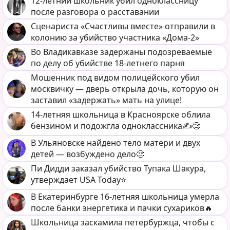
12-летний школьник убил одноклассницу
после разговора о расставании
Сценариста «Счастливы вместе» отправили в
колонию за убийство участника «Дома-2»
Во Владикавказе задержаны подозреваемые
по делу об убийстве 18-летнего парня
Мошенник под видом полицейского убил
москвичку — дверь открыла дочь, которую он
заставил «задержать» мать на улице!
14-летняя школьница в Красноярске облила
бензином и подожгла одноклассника✍️🧐
В Ульяновске найдено тело матери и двух
детей — возбуждено дело🧐
Пи Дидди заказал убийство Тупака Шакура,
утверждает USA Today⭐️
В Екатеринбурге 16-летняя школьница умерла
после банки энергетика и пачки сухариков🔥
Школьница заскамила петербуржца, чтобы с