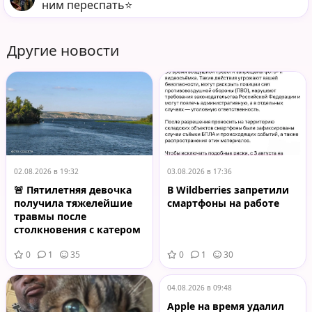
ним переспать⭐️
Другие новости
02.08.2026 в 19:32
03.08.2026 в 17:36
🚨 Пятилетняя девочка
В Wildberries запретили
получила тяжелейшие
смартфоны на работе
травмы после
столкновения с катером
на Волге
0
1
35
0
1
30
04.08.2026 в 09:48
Apple на время удалил