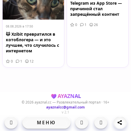
Telegram из App Store —
причиной стал
запрещённый контент
0
1
26
08.08.2026 в 17:50
🐱 Xzibit превратился в
котоблогера — и это
лучшее, что случилось с
интернетом
0
1
12
AYAZNAL
© 2026 ayaznal.cc — Развлекательный портал · 16+
ayaznalcc@gmail.com
v 2.1
МЕНЮ