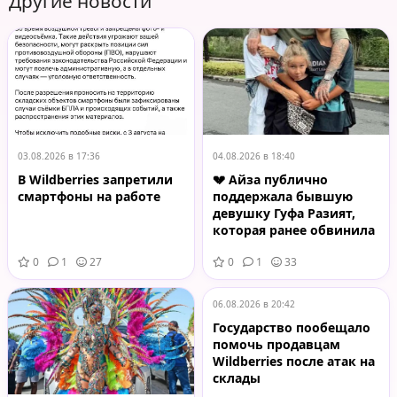
Другие новости
03.08.2026 в 17:36
04.08.2026 в 18:40
В Wildberries запретили
💔 Айза публично
смартфоны на работе
поддержала бывшую
девушку Гуфа Разият,
которая ранее обвинила
рэпера в изменах,
0
1
27
0
1
33
унижении и токсичном
поведении.
06.08.2026 в 20:42
Государство пообещало
помочь продавцам
Wildberries после атак на
склады