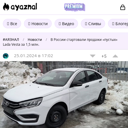
Все
Новости
Видео
Сливы
Блоге
#АЯЗНАЛ
/
Новости
/
В России стартовали продажи «пустых»
Lada Vesta за 1,5 млн.
25.01.2024 в 17:02
+5