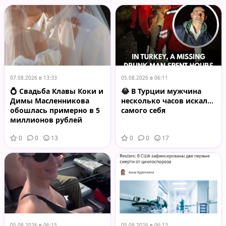
07.08.2026 в 13:33
05.08.2026 в 06:11
💍 Свадьба Клавы Коки и
😂 В Турции мужчина
Димы Масленникова
несколько часов искал…
обошлась примерно в 5
самого себя
миллионов рублей
0
0
13
0
0
17
05.08.2026 в 06:15
05.08.2026 в 06:13