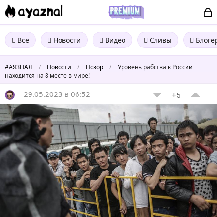
Все
Новости
Видео
Сливы
Блоге
#АЯЗНАЛ
/
Новости
/
Позор
/
Уровень рабства в России
находится на 8 месте в мире!
29.05.2023 в 06:52
+5