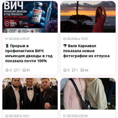
01.08.2026 в 05:47
05.08.2026 в 19:36
🧬 Прорыв в
🌴 Валя Карнавал
профилактике ВИЧ:
показала новые
инъекция дважды в год
фотографии из отпуска
показала почти 100%
защиту
0
1
81
0
1
44
02.08.2026 в 19:21
01.08.2026 в 05:54