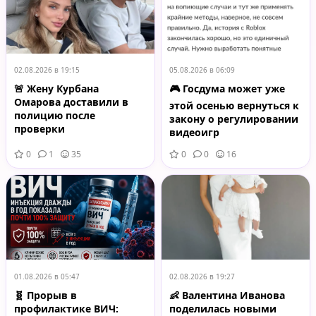
02.08.2026 в 19:15
05.08.2026 в 06:09
🚨 Жену Курбана
🎮 Госдума может уже
Омарова доставили в
этой осенью вернуться к
полицию после
закону о регулировании
проверки
видеоигр
косметологических
0
1
35
0
0
16
услуг
01.08.2026 в 05:47
02.08.2026 в 19:27
🧬 Прорыв в
👶 Валентина Иванова
профилактике ВИЧ:
поделилась новыми