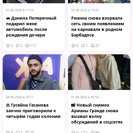
01.08.2026 в 17:34
05.08.2026 в 19:33
🚗 Данила Поперечный
Рианна снова взорвала
подарил жене
сеть своим появлением
автомобиль после
на карнавале в родном
рождения дочери
Барбадосе
5
2
117
0
1
27
04.08.2026 в 18:11
01.08.2026 в 05:54
⚖️ Гусейна Гасанова
📸 Новый снимок
заочно приговорили к
Арианы Гранде снова
четырём годам колонии
вызвал волну
обсуждений в соцсетях
0
1
20
0
1
90