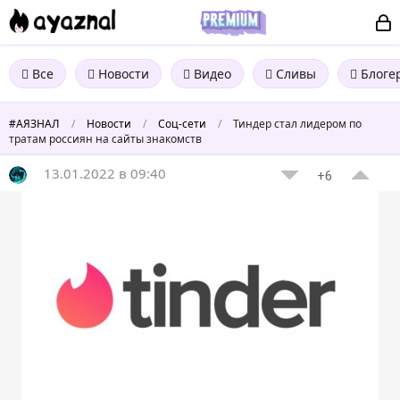
Все
Новости
Видео
Сливы
Блоге
#АЯЗНАЛ
/
Новости
/
Соц-сети
/
Тиндер стал лидером по
тратам россиян на сайты знакомств
13.01.2022 в 09:40
+6