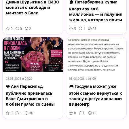
Диана Шурыгина в СИЗО
🏠 Петербуржец купил
молится о свободе и
квартиру за 8
мечтает о Бали
миллионов — и получил
жильца, которого почти
невозможно выселить
0
0
2
5
1
25
03.08.2026 в 04:29
05.08.2026 в 06:09
❤️ Аня Пересильд
🎮 Госдума может уже
публично призналась
этой осенью вернуться к
Ване Дмитриенко в
закону о регулировании
любви прямо со сцены
видеоигр
«Лужников»
0
1
36
0
0
13