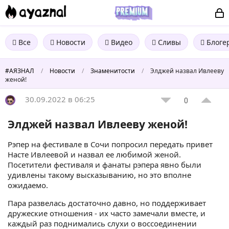
Все
Новости
Видео
Сливы
Блоге
#АЯЗНАЛ
/
Новости
/
Знаменитости
/
Элджей назвал Ивлееву
женой!
30.09.2022 в 06:25
0
Элджей назвал Ивлееву женой!
Рэпер на фестивале в Сочи попросил передать привет
Насте Ивлеевой и назвал ее любимой женой.
Посетители фестиваля и фанаты рэпера явно были
удивлены такому высказыванию, но это вполне
ожидаемо.
Пара развелась достаточно давно, но поддерживает
дружеские отношения - их часто замечали вместе, и
каждый раз поднимались слухи о воссоединении