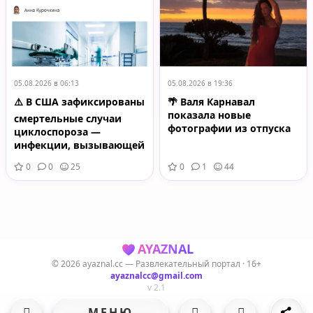
05.08.2026 в 06:13
05.08.2026 в 19:36
⚠️ В США зафиксированы
🌴 Валя Карнавал
показала новые
смертельные случаи
фотографии из отпуска
циклоспороза —
инфекции, вызывающей
тяжёлую диарею и
0
0
25
0
1
44
обезвоживание
AYAZNAL
© 2026 ayaznal.cc — Развлекательный портал · 16+
ayaznalcc@gmail.com
v 2.1
МЕНЮ