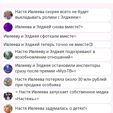
Настя Ивлеева скорее всего не будет
выкладывать ролики с Элджеем⭐️
Ивлеева и Элджей снова вместе?⭐️
Ивлееву и Элджея сфоткали вместе⭐️
Ивлеева и Элджей теперь точно не вместе🧐
Настю Ивлееву и Элджея подозревают в
возобновлении отношений⭐️
Ивлееву и Элджея остановили инспекторы
сразу после премии «Муз-ТВ»⭐️
Настя Ивлеева потеряла около 30 млн рублей
при продаже особняка
⭐️ Настя Ивлеева запускает собственное медиа
«Настежь»⭐️
Настя Ивлеева задумалась о детях!⭐️