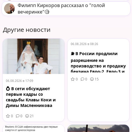
Филипп Киркоров рассказал о "голой
вечеринке"🧐
Другие новости
06.08.2026 в 08:26
⛽ В России продлили
разрешение на
производство и продажу
бензина Евро-2, Евро-3 и
Евро-4
0
0
15
06.08.2026 в 17:09
💍 В сети обсуждают
первые кадры со
свадьбы Клавы Коки и
Димы Масленникова
0
0
21