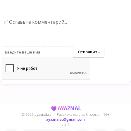
👍
👎
😂
😱
😡
😢
0
0
0
0
0
0
AYAZNAL
© 2026 ayaznal.cc — Развлекательный портал · 16+
ayaznalcc@gmail.com
v 2.1