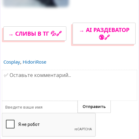
→ AI РАЗДЕВАТОР
→ СЛИВЫ В ТГ 💦🔗
🔞🔗
Cosplay
,
HidoriRose