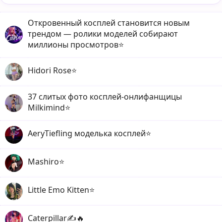
Откровенный косплей становится новым
трендом — ролики моделей собирают
миллионы просмотров⭐️
Hidori Rose⭐️
37 слитых фото косплей-онлифанщицы
Milkimind⭐️
AeryTiefling моделька косплей⭐️
Mashiro⭐️
Little Emo Kitten⭐️
Caterpillar✍️🔥