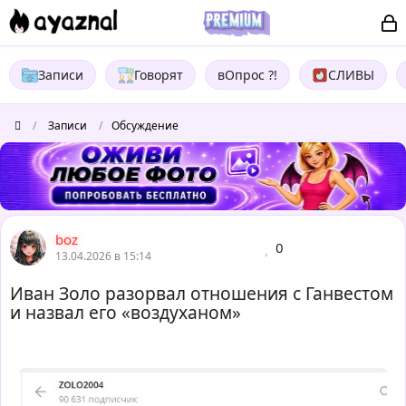
Записи
Говорят
вОпрос ?!
СЛИВЫ
/
Записи
/
Обсуждение
boz
0
13.04.2026 в 15:14
Иван Золо разорвал отношения с Ганвестом
и назвал его «воздуханом»