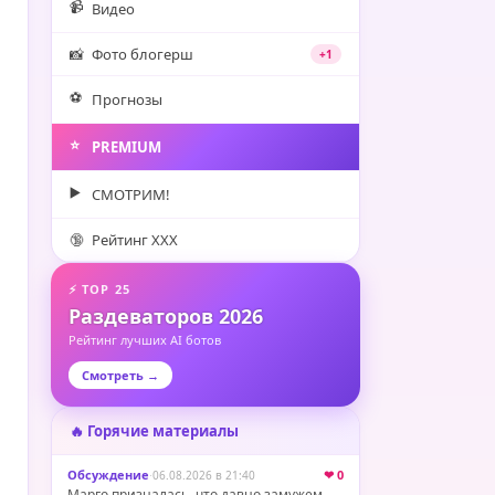
📹
Видео
📸
Фото блогерш
+1
⚽️
Прогнозы
⭐️
PREMIUM
▶️
СМОТРИМ!
🔞
Рейтинг XXX
⚡ TOP 25
Раздеваторов 2026
Рейтинг лучших AI ботов
Смотреть →
🔥 Горячие материалы
Обсуждение
·
❤ 0
06.08.2026 в 21:40
Марго призналась, что давно замужем