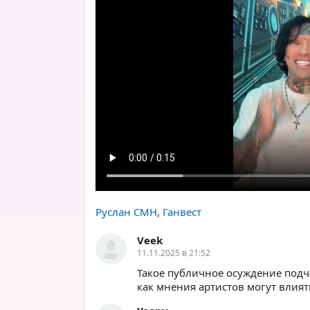
Руслан CMH
,
Ганвест
Veek
11.11.2025 в 21:52
Такое публичное осуждение подч
как мнения артистов могут влия