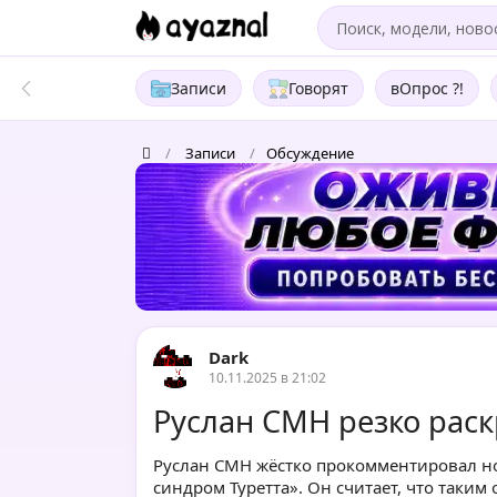
Записи
Говорят
вОпрос ?!
/
Записи
/
Обсуждение
Dark
10.11.2025 в 21:02
Руслан CMH резко раск
Руслан CMH жёстко прокомментировал нов
синдром Туретта». Он считает, что таким