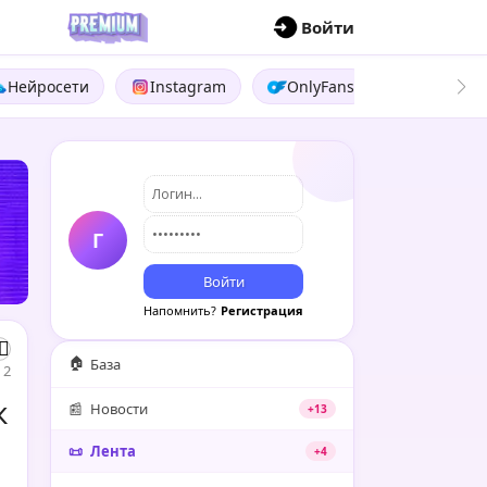
П
Войти
Нейросети
Instagram
OnlyFans
Boosty
Г
Войти
Напомнить?
Регистрация
🏠
База
2
к
📰
Новости
+13
📜
Лента
+4