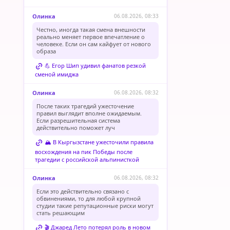
Олинка
06.08.2026, 08:33
Честно, иногда такая смена внешности
реально меняет первое впечатление о
человеке. Если он сам кайфует от нового
образа
💪 Егор Шип удивил фанатов резкой
сменой имиджа
Олинка
06.08.2026, 08:32
После таких трагедий ужесточение
правил выглядит вполне ожидаемым.
Если разрешительная система
действительно поможет луч
🏔️ В Кыргызстане ужесточили правила
восхождения на пик Победы после
трагедии с российской альпинисткой
Олинка
06.08.2026, 08:32
Если это действительно связано с
обвинениями, то для любой крупной
студии такие репутационные риски могут
стать решающим
🎬 Джаред Лето потерял роль в новом