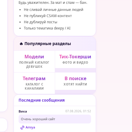
Будь уважителен. За мат и спам — бан.
Не сливай личные данные людей
Не публикуй CSAM-контент
Не дублируй посты
Только тематика deepy / AI
🔥 Популярные разделы
Модели
Тик-Токерши
ПОЛНЫЙ КАТАЛОГ
ФОТО И ВИДЕО
ДЕВУШЕК
Телеграм
В поиске
КАТАЛОГ С
ХОТЯТ НАЙТИ
КАНАЛАМИ
Последние сообщения
Вика
07.08.2026, 01:52
Очень хороший сайт
Amiya