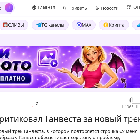
🏠 Главная
🏆ТО
📂 Приваты
📝 Новости
СЛИВЫ
TG каналы
MAX
Крипта
2
1965
ритиковал Ганвеста за новый тре
ый трек Ганвеста, в котором повторяется строчка «У меня
 образом Ганвест обесценивает серьёзную проблему,