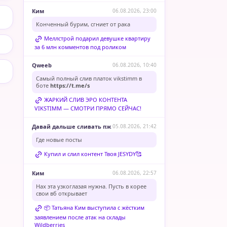
Ким
06.08.2026, 23:00
Конченный бурим, сгниет от рака
Меллстрой подарил девушке квартиру
за 6 млн комментов под роликом
Qweeb
06.08.2026, 10:40
Самый полный слив платок vikstimm в
боте
https://t.me/s
ЖАРКИЙ СЛИВ ЭРО КОНТЕНТА
VIKSTIMM — СМОТРИ ПРЯМО СЕЙЧАС!
Давай дальше сливать пж
05.08.2026, 21:42
Где новые посты
Купил и слил контент Твоя JESYDY🥰
Ким
06.08.2026, 22:57
Нах эта узкоглазая нужна. Пусть в корее
свои вб открывает
📦 Татьяна Ким выступила с жёстким
заявлением после атак на склады
Wildberries