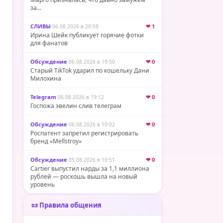
за...
СЛИВЫ
·
❤ 1
06.08.2026 в 20:59
Ирина Шейк публикует горячие фотки
для фанатов
Обсуждение
·
❤ 0
06.08.2026 в 19:50
Старый TikTok ударил по кошельку Дани
Милохина
Telegram
·
❤ 0
06.08.2026 в 19:12
Госпожа эвелин слив телеграм
Обсуждение
·
❤ 0
06.08.2026 в 10:02
Роспатент запретил регистрировать
бренд «Mellstroy»
Обсуждение
·
❤ 0
05.08.2026 в 10:51
Cartier выпустил нарды за 1,1 миллиона
рублей — роскошь вышла на новый
уровень
📜 Правила общения