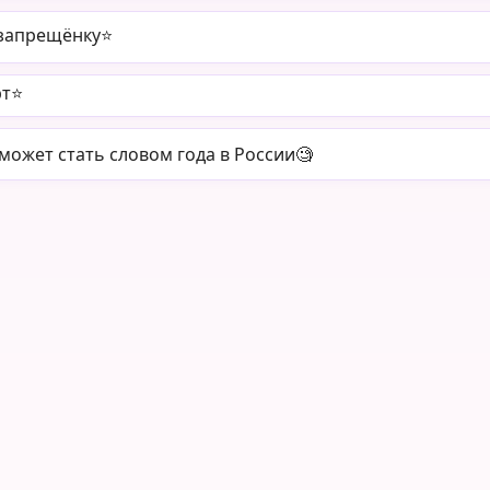
запрещёнку⭐️
т⭐️
 может стать словом года в России🧐