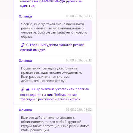
налогов на 2,4 МИЛЛИАРДА рублей за
один год
Олинка
06.08.2026, 08:33
Честно, иногда такая смена внешности
реально меняет первое впечатление о
человеке. Если он сам кайфует от нового
образа
💪 Егор Шип удивил фанатов резкой
сменой имиджа
Олинка
06.08.2026, 08:32
После таких трагедий ужесточение
правил выглядит вполне ожидаемым.
Если разрешительная система
действительно поможет луч
🏔️ В Кыргызстане ужесточили правила
восхождения на пик Победы после
трагедии с российской альпинисткой
Олинка
06.08.2026, 08:32
Если это действительно связано с
обвинениями, то для любой крупной
студии такие репутационные риски могут
стать решающим