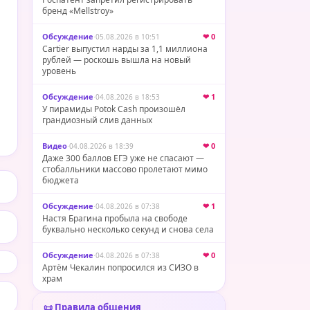
бренд «Mellstroy»
Обсуждение
·
❤ 0
05.08.2026 в 10:51
Cartier выпустил нарды за 1,1 миллиона
рублей — роскошь вышла на новый
уровень
Обсуждение
·
❤ 1
04.08.2026 в 18:53
У пирамиды Potok Cash произошёл
грандиозный слив данных
Видео
·
❤ 0
04.08.2026 в 18:39
Даже 300 баллов ЕГЭ уже не спасают —
стобалльники массово пролетают мимо
бюджета
Обсуждение
·
❤ 1
04.08.2026 в 07:38
Настя Брагина пробыла на свободе
буквально несколько секунд и снова села
Обсуждение
·
❤ 0
04.08.2026 в 07:38
Артём Чекалин попросился из СИЗО в
храм
📜 Правила общения