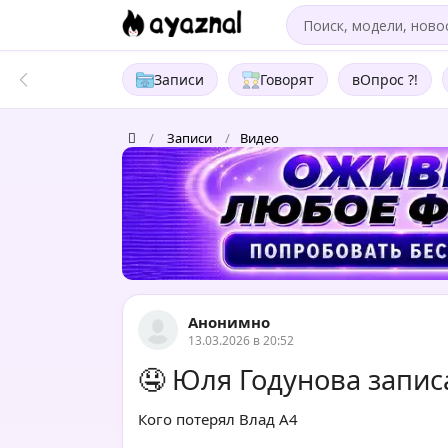
Записи
Говорят
вОпрос ?!
/
Записи
/
Видео
Анонимно
13.03.2026 в 20:52
🤤 Юля Годунова запис
Кого потерял Влад А4