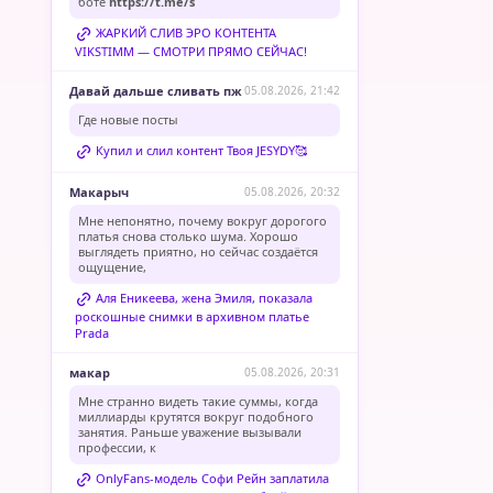
боте
https://t.me/s
ЖАРКИЙ СЛИВ ЭРО КОНТЕНТА
VIKSTIMM — СМОТРИ ПРЯМО СЕЙЧАС!
Давай дальше сливать пж
05.08.2026, 21:42
Где новые посты
Купил и слил контент Твоя JESYDY🥰
Макарыч
05.08.2026, 20:32
Мне непонятно, почему вокруг дорогого
платья снова столько шума. Хорошо
выглядеть приятно, но сейчас создаётся
ощущение,
Аля Еникеева, жена Эмиля, показала
роскошные снимки в архивном платье
Prada
макар
05.08.2026, 20:31
Мне странно видеть такие суммы, когда
миллиарды крутятся вокруг подобного
занятия. Раньше уважение вызывали
профессии, к
OnlyFans-модель Софи Рейн заплатила