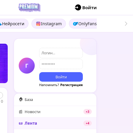
П
Войти
Нейросети
Instagram
OnlyFans
Boosty
Г
Войти
Напомнить?
Регистрация
🏠
База
0
📰
Новости
+3
📜
Лента
+4