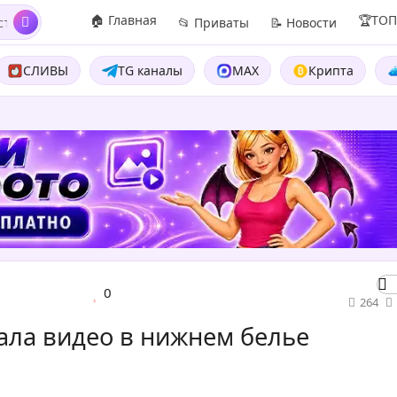
🏠 Главная
🏆ТО
📂 Приваты
📝 Новости
СЛИВЫ
TG каналы
MAX
Крипта
0
264
ала видео в нижнем белье