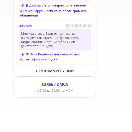
🎬 Джаред Лето потерял роль в новом
фильме Барри Левинсона после громких
обвинений
Олинка
06.08.2026, 08:32
Мне кажется, у Вали отпуск всегда
выглядит как отдельная фотосессия.
Море, солнце и летние образы ей
действительно идут,
🌴 Валя Карнавал показала новые
фотографии из отпуска
все комментарии
Связь / DMCA
с 7:00 до 21:00 по МСК