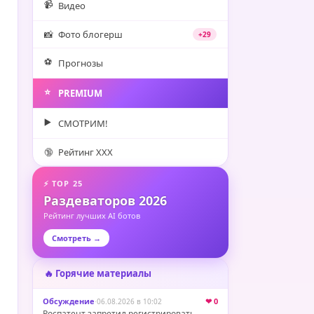
📹
Видео
📸
Фото блогерш
+29
⚽️
Прогнозы
⭐️
PREMIUM
▶️
СМОТРИМ!
🔞
Рейтинг XXX
⚡ TOP 25
Раздеваторов 2026
Рейтинг лучших AI ботов
Смотреть →
🔥 Горячие материалы
Обсуждение
·
❤ 0
06.08.2026 в 10:02
Роспатент запретил регистрировать