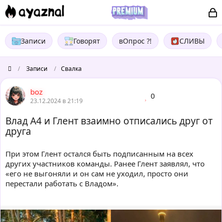
Записи
Говорят
вОпрос ?!
СЛИВЫ
/
Записи
/
Свалка
boz
0
23.12.2024 в 21:19
Влад А4 и Глент взаимно отписались друг от
друга
При этом Глент остался быть подписанным на всех
других участников команды. Ранее Глент заявлял, что
«его не выгоняли и он сам не уходил, просто они
перестали работать с Владом».