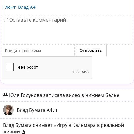
Глент
,
Влад А4
🤤 Юля Годунова записала видео в нижнем белье
Влад Бумага А4🧐
Влад Бумага снимает «Игру в Кальмара в реальной
жизни»🧐