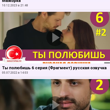
Мажорка
10.12.2023 в 21:48
Ты полюбишь 6 серия (Фрагмент) русская озвучка
05.07.2022 в 14:03