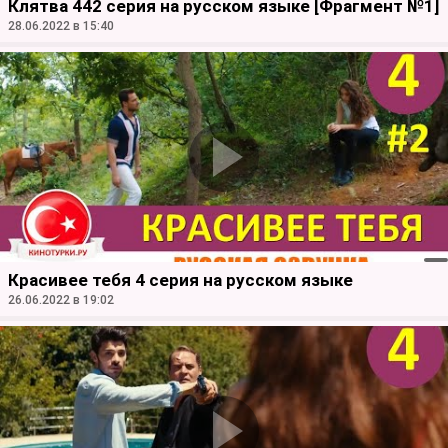
Клятва 442 серия на русском языке [Фрагмент №1]
28.06.2022 в 15:40
Красивее тебя 4 серия на русском языке
26.06.2022 в 19:02