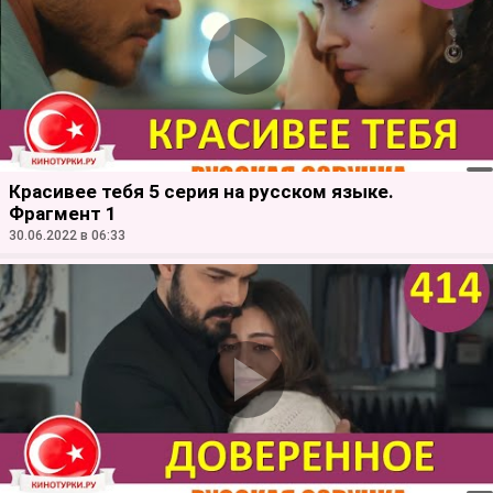
Красивее тебя 5 серия на русском языке.
Фрагмент 1
30.06.2022 в 06:33