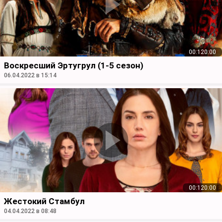
00:120:00
Воскресший Эртугрул (1-5 сезон)
06.04.2022 в 15:14
00:120:00
Жестокий Стамбул
04.04.2022 в 08:48