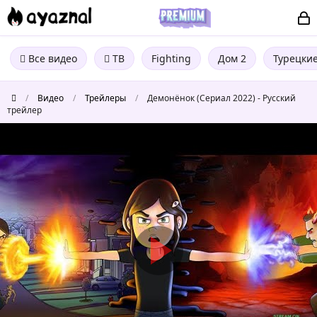
Все видео
ТВ
Fighting
Дом 2
Турецки
/
Видео
/
Трейлеры
/
Демонёнок (Сериал 2022) - Русский
трейлер
Демонёнок
(Сериал
2022)
-
Русский
трейлер