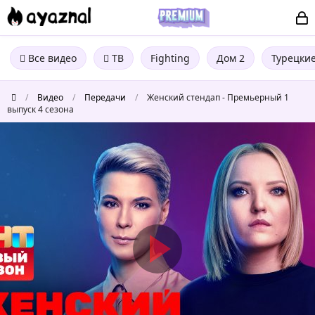
Все видео
ТВ
Fighting
Дом 2
Турецки
/
Видео
/
Передачи
/
Женский стендап - Премьерный 1
выпуск 4 сезона
Женский
стендап
-
Премьерный
1
выпуск
4
сезона