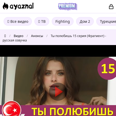
Все видео
ТВ
Fighting
Дом 2
Турецки
/
Видео
/
Анонсы
/
Ты полюбишь 15 серия (Фрагмент) -
русская озвучка
Ты
полюбишь
15
серия
(Фрагмент)
-
русская
озвучка