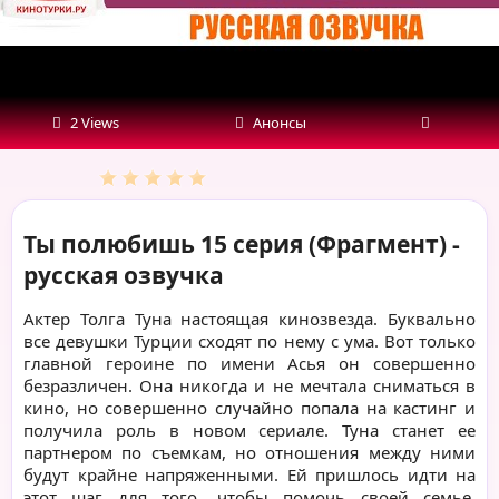
2 Views
Анонсы
Ты полюбишь 15 серия (Фрагмент) -
русская озвучка
Актер Толга Туна настоящая кинозвезда. Буквально
все девушки Турции сходят по нему с ума. Вот только
главной героине по имени Асья он совершенно
безразличен. Она никогда и не мечтала сниматься в
кино, но совершенно случайно попала на кастинг и
получила роль в новом сериале. Туна станет ее
партнером по съемкам, но отношения между ними
будут крайне напряженными. Ей пришлось идти на
этот шаг для того, чтобы помочь своей семье,