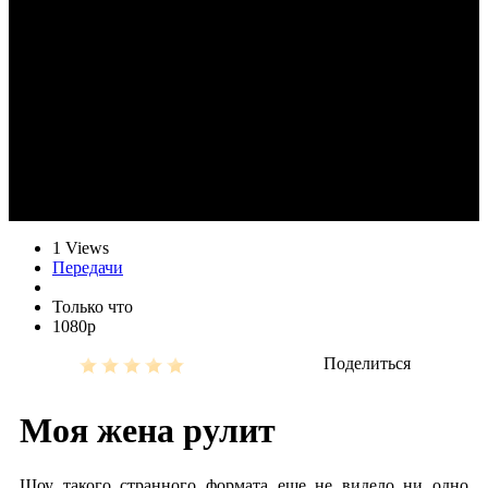
1 Views
Передачи
Только что
1080р
Поделиться
Moя жeнa pулит
Шоу такого странного формата еще не видело ни одно