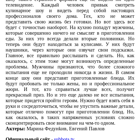
телевидение. Каждый человек привык смотреть
кулинарное шоу и видеть перед собой настоящих
профессионалов своего дома. Тех, кто не может
представить свою жизнь без готовки. Но вот здесь все
будет с точностью наоборот. На кухню попадут мужчины,
которые совершенно ничего не смыслят в приготовлении
еды. За них это всегда делали вторые половинки. Но
теперь они будут находиться за кулисами. У них будут
наушники, через которые они озвучат свои подсказки.
Главное, все правильно расслышать и сделать. Но, как
оказалось, с этим тоже могут возникнуть определенные
проблемы. Мужчины признаются, что более сложного
испытания еще не проходили никогда в жизни. В самом
конце шоу они представят приготовленные блюда. Их
будут пробовать не только жены, но и профессиональное
жюри. И тот, кто справиться лучше всех, получит
прекрасный приз. Но и это еще далеко не все испытания,
которые придется пройти героям. Нужно будет взять себя в
руки и сосредоточиться, чтобы не упустить важные детали,
которые отлично помогут при приготовлении блюд. Но,
как оказалось, в таких напряженных условиях сложно
сконцентрировать свое внимание на чем-то одном.
Актеры:
Mapинa Фeдунkив, Eвгeний Пaвлoв
Официальный сайт
-
subbota.tv