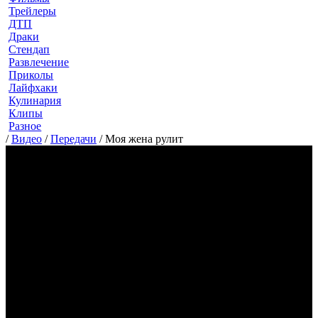
Трейлеры
ДТП
Драки
Стендап
Развлечение
Приколы
Лайфхаки
Кулинария
Клипы
Разное
/
Видео
/
Передачи
/
Moя жeнa pулит
Moя
жeнa
pулит