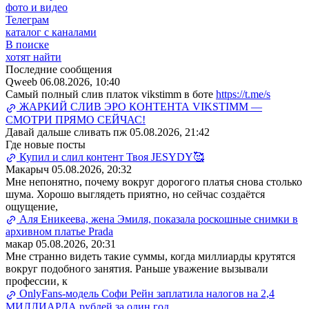
фото и видео
Телеграм
каталог с каналами
В поиске
хотят найти
Последние сообщения
Qweeb
06.08.2026, 10:40
Самый полный слив платок vikstimm в боте
https://t.me/s
ЖАРКИЙ СЛИВ ЭРО КОНТЕНТА VIKSTIMM —
СМОТРИ ПРЯМО СЕЙЧАС!
Давай дальше сливать пж
05.08.2026, 21:42
Где новые посты
Купил и слил контент Твоя JESYDY🥰
Макарыч
05.08.2026, 20:32
Мне непонятно, почему вокруг дорогого платья снова столько
шума. Хорошо выглядеть приятно, но сейчас создаётся
ощущение,
Аля Еникеева, жена Эмиля, показала роскошные снимки в
архивном платье Prada
макар
05.08.2026, 20:31
Мне странно видеть такие суммы, когда миллиарды крутятся
вокруг подобного занятия. Раньше уважение вызывали
профессии, к
OnlyFans-модель Софи Рейн заплатила налогов на 2,4
МИЛЛИАРДА рублей за один год