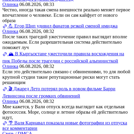
Олинка
06.08.2026, 08:33
Честно, иногда такая смена внешности реально меняет первое
впечатление о человеке. Если он сам кайфует от нового
образа
💪 Егор Шип удивил фанатов резкой сменой имиджа
Олинка
06.08.2026, 08:32
После таких трагедий ужесточение правил выглядит вполне
ожидаемым. Если разрешительная система действительно
поможет луч
🏔️ В Кыргызстане ужесточили правила восхождения на
пик Победы после трагедии с российской альпинисткой
Олинка
06.08.2026, 08:32
Если это действительно связано с обвинениями, то для любой
крупной студии такие репутационные риски могут стать
решающим
🎬 Джаред Лето потерял роль в новом фильме Барри
Левинсона после громких обвинений
Олинка
06.08.2026, 08:32
Мне кажется, у Вали отпуск всегда выглядит как отдельная
фотосессия. Море, солнце и летние образы ей действительно
идут,
🌴 Валя Карнавал показала новые фотографии из отпуска
все комментарии
Связь / DMCA