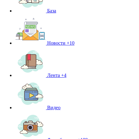
База
Новости
+10
Лента
+4
Видео