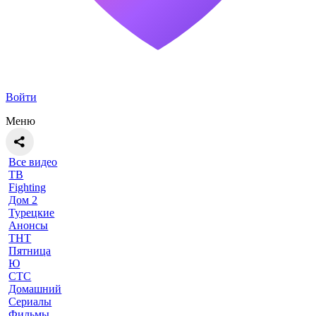
Войти
Меню
Все видео
ТВ
Fighting
Дом 2
Турецкие
Анонсы
ТНТ
Пятница
Ю
СТС
Домашний
Сериалы
Фильмы