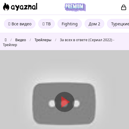
Все видео
ТВ
Fighting
Дом 2
Турецки
/
Видео
/
Трейлеры
/
За всех в ответе (Сериал 2022) -
Трейлер
За
всех
в
ответе
(Сериал
2022)
-
Трейлер