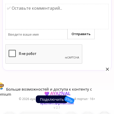
Больше возможностей и доступа к контенту с
AYAZNAL
emium
350р.
© 2026 ayaznal.cc — Развлекательный портал · 16+
Подключить
ayaznalcc@gmail.com
v 2.1