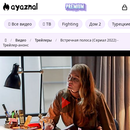
Все видео
ТВ
Fighting
Дом 2
Турецки
/
Видео
/
Трейлеры
/
Встречная полоса (Сериал 2022) -
Трейлер-анонс
Встречная
полоса
(Сериал
2022)
-
Трейлер-
анонс