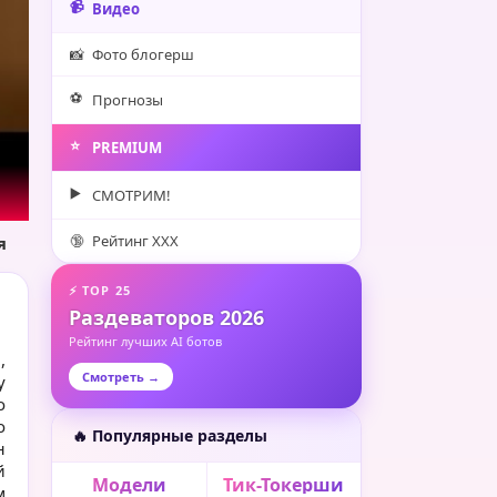
📹
Видео
📸
Фото блогерш
⚽️
Прогнозы
⭐️
PREMIUM
▶️
СМОТРИМ!
🔞
Рейтинг XXX
я
⚡ TOP 25
Раздеваторов 2026
Рейтинг лучших AI ботов
,
Смотреть →
у
о
о
🔥 Популярные разделы
н
й
Модели
Тик-Токерши
м