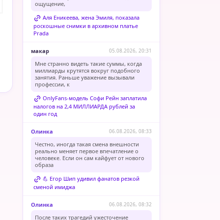
ощущение,
Аля Еникеева, жена Эмиля, показала
роскошные снимки в архивном платье
Prada
макар
05.08.2026, 20:31
Мне странно видеть такие суммы, когда
миллиарды крутятся вокруг подобного
занятия. Раньше уважение вызывали
профессии, к
OnlyFans-модель Софи Рейн заплатила
налогов на 2,4 МИЛЛИАРДА рублей за
один год
Олинка
06.08.2026, 08:33
Честно, иногда такая смена внешности
реально меняет первое впечатление о
человеке. Если он сам кайфует от нового
образа
💪 Егор Шип удивил фанатов резкой
сменой имиджа
Олинка
06.08.2026, 08:32
После таких трагедий ужесточение