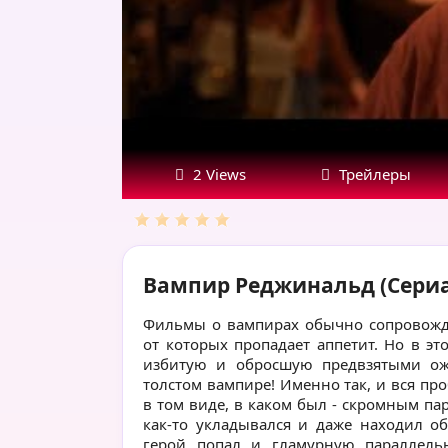
2 Views
Трейлеры
Вампир Реджинальд (Сериа
Фильмы о вампирах обычно сопровожд
от которых пропадает аппетит. Но в эт
избитую и обросшую предвзятыми о
толстом вампире! Именно так, и вся пр
в том виде, в каком был - скромным п
как-то укладывался и даже находил 
герой попал и гламурную параллел