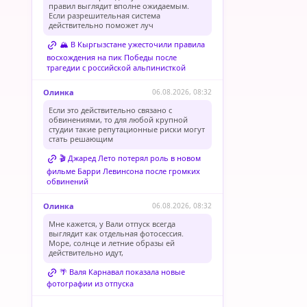
правил выглядит вполне ожидаемым.
Если разрешительная система
действительно поможет луч
🏔️ В Кыргызстане ужесточили правила
восхождения на пик Победы после
трагедии с российской альпинисткой
Олинка
06.08.2026, 08:32
Если это действительно связано с
обвинениями, то для любой крупной
студии такие репутационные риски могут
стать решающим
🎬 Джаред Лето потерял роль в новом
фильме Барри Левинсона после громких
обвинений
Олинка
06.08.2026, 08:32
Мне кажется, у Вали отпуск всегда
выглядит как отдельная фотосессия.
Море, солнце и летние образы ей
действительно идут,
🌴 Валя Карнавал показала новые
фотографии из отпуска