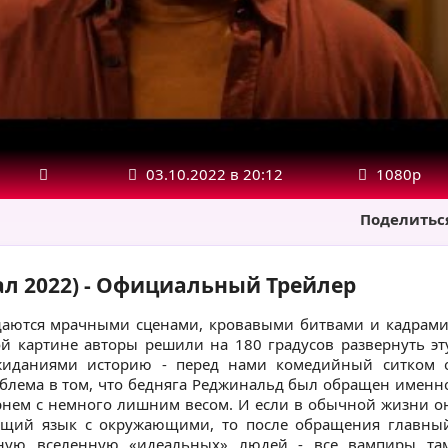
03.10.2022 в 20:12
1080р
Поделитьс
л 2022) - Официальный Трейлер
аются мрачными сценами, кровавыми битвами и кадрами
ой картине авторы решили на 180 градусов развернуть эт
жиданиями историю - перед нами комедийный ситком 
облема в том, что бедняга Реджинальд был обращен именн
арнем с немного лишним весом. И если в обычной жизни о
общий язык с окружающими, то после обращения главны
ьную вселенную «идеальных» людей - все вампиры та