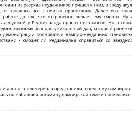
н один из разряда неудачников пришел к ним, в среду акул
 и началось все с поиска пропитания. Далее его нача
 работе да так, что откровенно желает ему смерти. Ну 
сь девушкой у Реджинальда просто нет шансов. Но в свои
у единственному был дан уникальный дар, который ранее н
го демонстрации полноватый вампир-неудачник становитс
ствами - сможет ли Реджинальд справиться со звездно
ели данного телесериала представили в нем тему вампиров.
ись по набившей оскомину вампирской теме и посмеялись