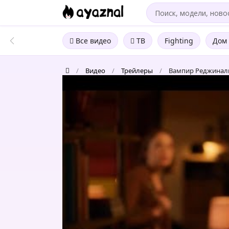
Все видео
ТВ
Fighting
Дом 
/
Видео
/
Трейлеры
/
Вампир Реджиналь
Вампир
Реджинальд
(Сериал
2022)
-
Официальный
Трейлер