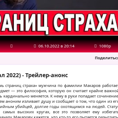
06.10.2022 в 20:14
1080р
Поделитьс
л 2022) - Трейлер-анонс
мь страниц страха» мужчина по фамилии Макаров работае
едмет — это философия, которую он считает крайне важно
ь кардинально меняется. К нему в руки попадает сочинение
ем аноним изливает душу и сообщает о том, что один из ег
ийным убийцей, долгие годы охотящимся на людей. Стату
самых высоких кругах, все это позволяет ему избегат
ачалу Макарову кажется, что кто-то его пытается разыграть