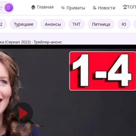
🏠 Главная
🏆ТО
📂 Приваты
📝 Новости
2
Турецкие
Анонсы
ТНТ
Пятница
Ю
а (Сериал 2022) - Трейлер-анонс