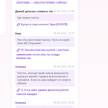
VIKSTIMM — СМОТРИ ПРЯМО СЕЙЧАС!
Давай дальше сливать пж
05.08.2026, 21:42
Где новые посты
Купил и слил контент Твоя JESYDY🥰
Ким
06.08.2026, 22:57
Нах эта узкоглазая нужна. Пусть в корее
свои вб открывает
📦 Татьяна Ким выступила с жёстким
заявлением после атак на склады
Wildberries
Олинка
06.08.2026, 08:33
Честно, иногда такая смена внешности
реально меняет первое впечатление о
человеке. Если он сам кайфует от нового
образа
💪 Егор Шип удивил фанатов резкой
сменой имиджа
Олинка
06.08.2026, 08:32