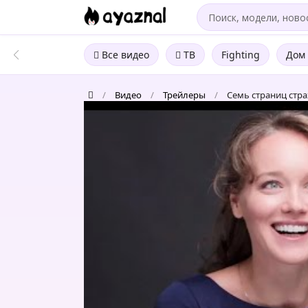
Все видео
ТВ
Fighting
Дом 
/
Видео
/
Трейлеры
/
Семь страниц страх
Семь
страниц
страха
(Сериал
2022)
-
Трейлер-
анонс