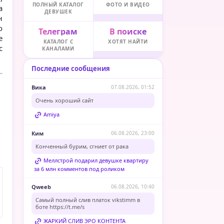
ПОЛНЫЙ КАТАЛОГ
ФОТО И ВИДЕО
а
ДЕВУШЕК
н
о
Телеграм
В поиске
е
КАТАЛОГ С
ХОТЯТ НАЙТИ
с
КАНАЛАМИ
Последние сообщения
Вика
07.08.2026, 01:52
Очень хороший сайт
Amiya
Ким
06.08.2026, 23:00
Конченный бурим, сгниет от рака
Меллстрой подарил девушке квартиру
за 6 млн комментов под роликом
Qweeb
06.08.2026, 10:40
Самый полный слив платок vikstimm в
боте
https://t.me/s
ЖАРКИЙ СЛИВ ЭРО КОНТЕНТА