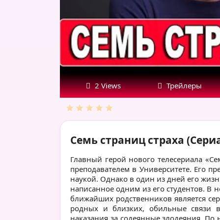
2 Views
Трейлеры
Семь страниц страха (Сериа
Главный герой нового телесериала «Се
преподавателем в Университете. Его пр
наукой. Однако в один из дней его жизн
написанное одним из его студентов. В н
ближайших родственников является сер
родных и близких, обильные связи в 
наказания за содеянные злодеяния. По н