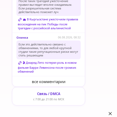
После таких трагедий ужесточение
правил выглядит вполне ожидаемым.
Если разрешительная система
действительно поможет луч
🏔️ В Кыргызстане ужесточили правила
восхождения на пик Победы после
трагедии с российской альпинисткой
Олинка
06.08.2026, 08:32
Если это действительно связано с
обвинениями, то для любой крупной
студии такие репутационные риски могут
стать решающим
🎬 Джаред Лето потерял роль в новом
фильме Барри Левинсона после громких
обвинений
все комментарии
Связь / DMCA
с 7:00 до 21:00 по МСК