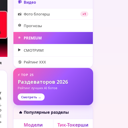
📹
Видео
📸
Фото блогерш
+1
⚽️
Прогнозы
⭐️
PREMIUM
▶️
СМОТРИМ!
🔞
Рейтинг XXX
я
⚡ TOP 25
Раздеваторов 2026
Рейтинг лучших AI ботов
т
Смотреть →
й
,
о
🔥 Популярные разделы
с
ь
Модели
Тик-Токерши
,