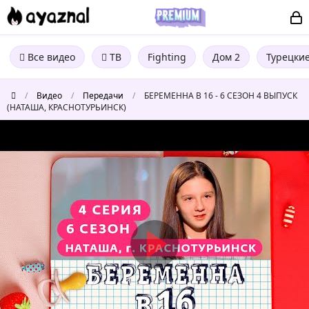
Все видео
ТВ
Fighting
Дом 2
Турецки
/
Видео
/
Передачи
/
БЕРЕМЕННА В 16 - 6 СЕЗОН 4 ВЫПУСК
(НАТАША, КРАСНОТУРЬИНСК)
БЕРЕМЕННА
В
16
-
6
СЕЗОН
4
ВЫПУСК