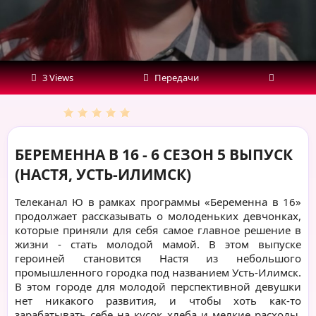
(НАСТЯ,
УСТЬ-
ИЛИМСК)
3 Views
Передачи
БЕРЕМЕННА В 16 - 6 СЕЗОН 5 ВЫПУСК
(НАСТЯ, УСТЬ-ИЛИМСК)
Телеканал Ю в рамках программы «Беременна в 16»
продолжает рассказывать о молоденьких девчонках,
которые приняли для себя самое главное решение в
жизни - стать молодой мамой. В этом выпуске
героиней становится Настя из небольшого
промышленного городка под названием Усть-Илимск.
В этом городе для молодой перспективной девушки
нет никакого развития, и чтобы хоть как-то
зарабатывать себе на кусок хлеба и мелкие расходы,