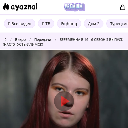
Все видео
ТВ
Fighting
Дом 2
Турецки
/
Видео
/
Передачи
/
БЕРЕМЕННА В 16 - 6 СЕЗОН 5 ВЫПУСК
(НАСТЯ, УСТЬ-ИЛИМСК)
БЕРЕМЕННА
В
16
-
6
СЕЗОН
5
ВЫПУСК